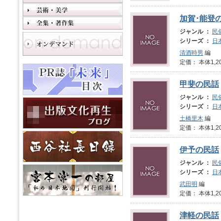
加賀･能登
ジャンル ：
民
シリーズ ：
日
清酒時男
編
定価： 本体1,2
甲斐の民話
ジャンル ：
民
シリーズ ：
日
土橋里木
編
定価： 本体1,2
伊予の民話
ジャンル ：
民
シリーズ ：
日
武田明
編
定価： 本体1,2
津軽の民話