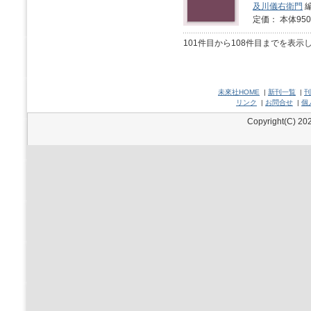
及川儀右衛門
定価： 本体950
101件目から108件目までを表示
未來社HOME
|
新刊一覧
|
刊
リンク
|
お問合せ
|
個
Copyright(C) 202