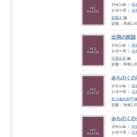
ジャンル ：
民
シリーズ ：
日
斎藤正
編
定価： 本体1,2
出羽の民話
ジャンル ：
民
シリーズ ：
日
沢渡吉彦
編
定価： 本体1,2
みちのくの
ジャンル ：
民
シリーズ ：
日
及川儀右衛門
定価： 本体1,2
みちのくの
ジャンル ：
民
シリーズ ：
日