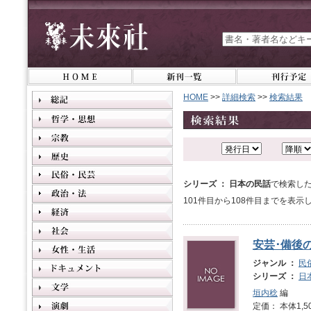
HOME
>>
詳細検索
>>
検索結果
シリーズ ： 日本の民話
で検索した
101件目から108件目までを表示
安芸･備後
ジャンル ：
民
シリーズ ：
日
垣内稔
編
定価： 本体1,5