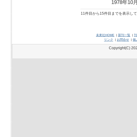
1978年10
11件目から15件目までを表示し
未來社HOME
|
新刊一覧
|
刊
リンク
|
お問合せ
|
個
Copyright(C) 202