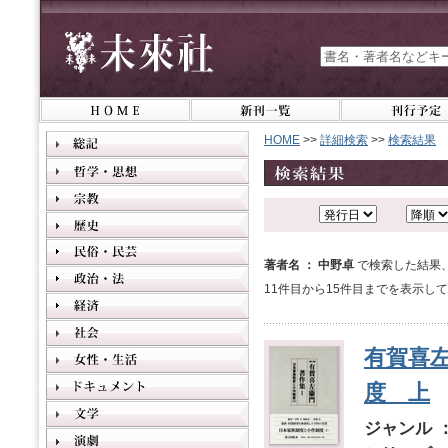
HOME
>>
詳細検索
>>
検索結果
著者名 ： 中野卓
で検索した結果
11件目から15件目までを表示し
有賀喜
度 上
ジャンル 