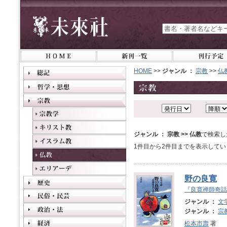
HOME
>>
ジャンル ：
宗教
>>
仏
ジャンル ： 宗教 >> 仏教
で検索し
1件目から2件目までを表示してい
野の良寛
『良寛禅師奇話
ジャンル ：
文
ジャンル ：
宗
松本市壽
著