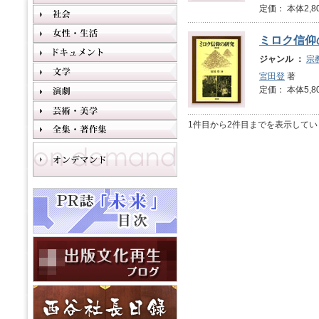
定価： 本体2,8
ミロク信仰
ジャンル ：
宗
宮田登
著
定価： 本体5,8
1件目から2件目までを表示してい