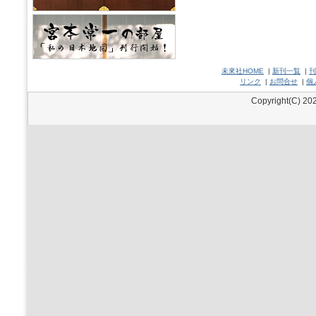
未來社HOME
|
新刊一覧
|
刊
リンク
|
お問合せ
|
個
Copyright(C) 202