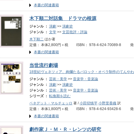
本書の関連書籍
木下順二対話集 ドラマの根源
ジャンル ：
演劇
>>
演劇史
ジャンル ：
文学
>>
文芸批評・評論
木下順二
ほか著
定価： 本体2,800円＋税 ISBN： 978-4-624-70089-8 発
本書の関連書籍
当世流行劇場
18世紀ヴェネツィア、絢爛たるバロック・オペラ制作のてんや
ジャンル ：
芸術・美学
>>
音楽学・音楽論
ジャンル ：
演劇
>>
演劇史
ジャンル ：
芸術・美学
>>
音楽学・音楽論
シリーズ ：
転換期を読む
ベネデット・マルチェッロ
著 /
小田切慎平
小野里香織
訳
定価： 本体1,800円＋税 ISBN： 978-4-624-93428-6 
本書の関連書籍
劇作家Ｊ・Ｍ・Ｒ・レンツの研究