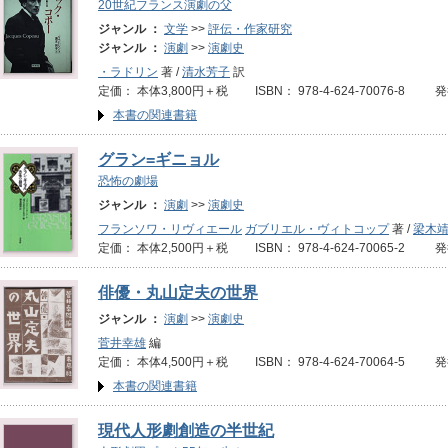
20世紀フランス演劇の父
ジャンル ：
文学
>>
評伝・作家研究
ジャンル ：
演劇
>>
演劇史
・ラドリン
著 /
清水芳子
訳
定価： 本体3,800円＋税 ISBN： 978-4-624-70076-8 
本書の関連書籍
グラン=ギニョル
恐怖の劇場
ジャンル ：
演劇
>>
演劇史
フランソワ・リヴィエール
ガブリエル・ヴィトコップ
著 /
梁木
定価： 本体2,500円＋税 ISBN： 978-4-624-70065-2 発
俳優・丸山定夫の世界
ジャンル ：
演劇
>>
演劇史
菅井幸雄
編
定価： 本体4,500円＋税 ISBN： 978-4-624-70064-5 
本書の関連書籍
現代人形劇創造の半世紀