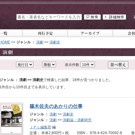
HOME
>>
ジャンル ：
演劇
>>
演劇史
表示件数
ジャンル ： 演劇 >> 演劇史
で検索した結果、18件が見つかりました。
1件目から10件目までを表示しています。
篠木佐夫のあかりの仕事
ジャンル ：
演劇
>>
演劇史
ジャンル ：
演劇
>>
演劇論・演劇研究
ＪＰＬ編集部
編
定価： 本体2,800円＋税 ISBN： 978-4-624-70092-8 発