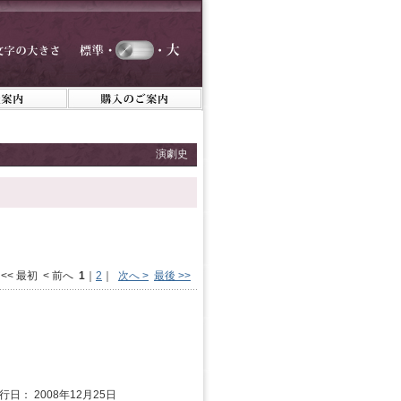
演劇史
<< 最初 < 前へ
1
｜
2
｜
次へ >
最後 >>
行日： 2008年12月25日