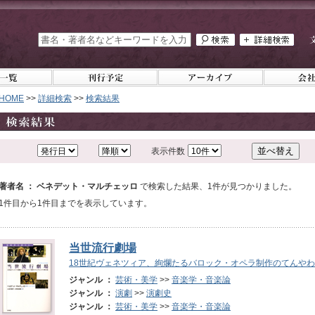
HOME
>>
詳細検索
>>
検索結果
表示件数
著者名 ： ベネデット・マルチェッロ
で検索した結果、1件が見つかりました。
1件目から1件目までを表示しています。
当世流行劇場
18世紀ヴェネツィア、絢爛たるバロック・オペラ制作のてんや
ジャンル ：
芸術・美学
>>
音楽学・音楽論
ジャンル ：
演劇
>>
演劇史
ジャンル ：
芸術・美学
>>
音楽学・音楽論