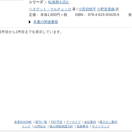
シリーズ ：
転換期を読む
ベネデット・マルチェッロ
著 /
小田切慎平
小野里香織
訳
定価： 本体1,800円＋税 ISBN： 978-4-624-93428-6 
本書の関連書籍
1件目から1件目までを表示しています。
未來社HOME
|
新刊一覧
|
刊行予定
|
アーカイブ
|
会社案内
|
購入のご案内
リンク
|
お問合せ
|
個人情報保護方針
|
免責事項
|
サイトマップ