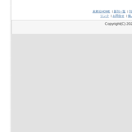
未來社HOME
|
新刊一覧
|
刊
リンク
|
お問合せ
|
個
Copyright(C) 202