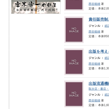
西谷能雄
著
定価： 本体2,0
責任販売制
ジャンル ：
総
西谷能雄
著
定価： 本体950
出版を考え
ジャンル ：
総
西谷能雄
著
定価： 本体1,3
出版流通機
取次店・書店・
ジャンル ：
総
西谷能雄
著
定価： 本体1,6