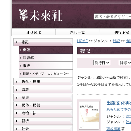
HOME
>>
ジャンル ：
総記
>>
出
ジャンル ： 総記 >> 出版
で検索し
1件目から10件目までを表示して
出版文化再
あらためて本の
ジャンル ：
総
ジャンル ：
社
西谷能英
著