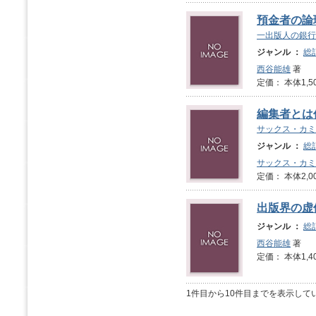
預金者の論
一出版人の銀行
ジャンル ：
総
西谷能雄
著
定価： 本体1,5
編集者とは
サックス・カミ
ジャンル ：
総
サックス・カミ
定価： 本体2,0
出版界の虚
ジャンル ：
総
西谷能雄
著
定価： 本体1,4
1件目から10件目までを表示して