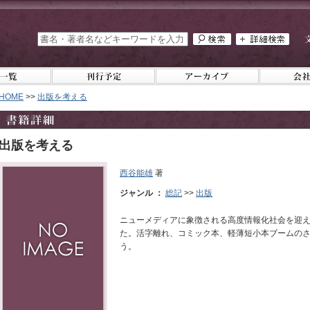
HOME
>>
出版を考える
出版を考える
西谷能雄
著
ジャンル ：
総記
>>
出版
ニューメディアに象徴される高度情報化社会を迎
た。活字離れ、コミック本、軽薄短小本ブームの
う。