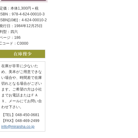
定価：本体1,300円＋税
ISBN：978-4-624-00010-3
ISBN[10桁]：4-624-00010-2
発行日：1984年12月25日
判型：四六
ページ：186
Cコード：C0000
在庫が非常に少ないた
め、美本がご用意できな
い場合や、時間差で在庫
切れとなる場合がござい
ます。ご希望の方は小社
までお電話またはＦＡ
Ｘ、メールにてお問い合
わせ下さい。
【TEL】048-450-0681
【FAX】048-469-2499
info@miraisha.co.jp