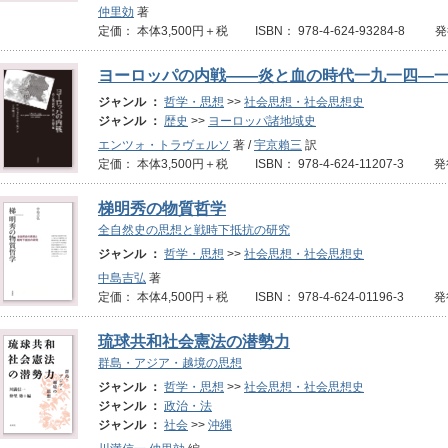
仲里効
著
定価： 本体3,500円＋税 ISBN： 978-4-624-93284-8 
ヨーロッパの内戦――炎と血の時代一九一四―
ジャンル ：
哲学・思想
>>
社会思想・社会思想史
ジャンル ：
歴史
>>
ヨーロッパ諸地域史
エンツォ・トラヴェルソ
著 /
宇京賴三
訳
定価： 本体3,500円＋税 ISBN： 978-4-624-11207-3 発
梯明秀の物質哲学
全自然史の思想と戦時下抵抗の研究
ジャンル ：
哲学・思想
>>
社会思想・社会思想史
中島吉弘
著
定価： 本体4,500円＋税 ISBN： 978-4-624-01196-3 発
琉球共和社会憲法の潜勢力
群島・アジア・越境の思想
ジャンル ：
哲学・思想
>>
社会思想・社会思想史
ジャンル ：
政治・法
ジャンル ：
社会
>>
沖縄