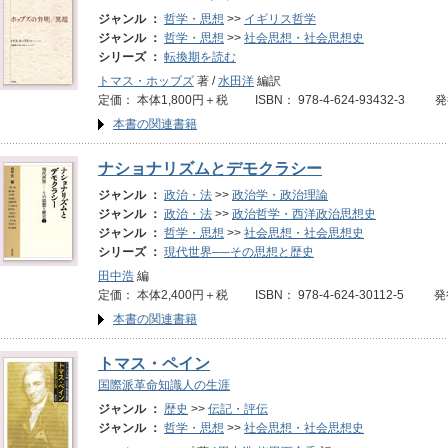
ジャンル ：
哲学・思想
>>
イギリス哲学
ジャンル ：
哲学・思想
>>
社会思想・社会思想史
シリーズ ：
転換期を読む
トマス・ホッブズ
著 /
水田洋
編訳
定価： 本体1,800円＋税 ISBN： 978-4-624-93432-3 
本書の関連書籍
ナショナリズムとデモクラシー
ジャンル ：
政治・法
>>
政治学・政治理論
ジャンル ：
政治・法
>>
政治哲学・西洋政治思想史
ジャンル ：
哲学・思想
>>
社会思想・社会思想史
シリーズ ：
現代世界──その思想と歴史
田中浩
編
定価： 本体2,400円＋税 ISBN： 978-4-624-30112-5 発
本書の関連書籍
トマス・ペイン
国際派革命知識人の生涯
ジャンル ：
歴史
>>
伝記・評伝
ジャンル ：
哲学・思想
>>
社会思想・社会思想史