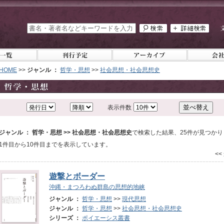
HOME
>>
ジャンル ：
哲学・思想
>>
社会思想・社会思想史
表示件数
ジャンル ： 哲学・思想 >> 社会思想・社会思想史
で検索した結果、25件が見つかり
1件目から10件目までを表示しています。
<<
遊撃とボーダー
沖縄・まつろわぬ群島の思想的地峡
ジャンル ：
哲学・思想
>>
現代思想
ジャンル ：
哲学・思想
>>
社会思想・社会思想史
シリーズ ：
ポイエーシス叢書