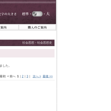
社会思想・社会思想史
ました。
 最初 < 前へ
1
｜
2
｜
3
｜
次へ >
最後 >>