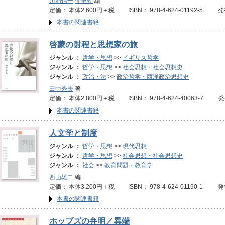
川満信一
仲里効
編
定価： 本体2,600円＋税 ISBN： 978-4-624-01192-5 発
本書の関連書籍
啓蒙の射程と思想家の旅
ジャンル ：
哲学・思想
>>
イギリス哲学
ジャンル ：
哲学・思想
>>
社会思想・社会思想史
ジャンル ：
政治・法
>>
政治哲学・西洋政治思想史
田中秀夫
著
定価： 本体2,800円＋税 ISBN： 978-4-624-40063-7 
本書の関連書籍
人文学と制度
ジャンル ：
哲学・思想
>>
現代思想
ジャンル ：
哲学・思想
>>
社会思想・社会思想史
ジャンル ：
社会
>>
教育問題・教育学
西山雄二
編
定価： 本体3,200円＋税 ISBN： 978-4-624-01190-1 発
本書の関連書籍
ホッブズの弁明／異端