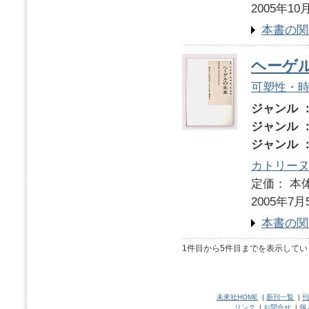
2005年10
本書の関
ヘーゲ
可塑性・
ジャンル 
ジャンル 
ジャンル 
カトリー
定価： 本体
2005年7月
本書の関
1件目から5件目までを表示してい
未來社HOME
|
新刊一覧
|
刊
リンク
|
お問合せ
|
個