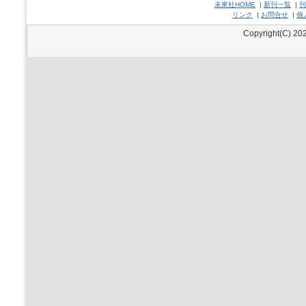
未來社HOME
|
新刊一覧
|
刊
リンク
|
お問合せ
|
個
Copyright(C) 202