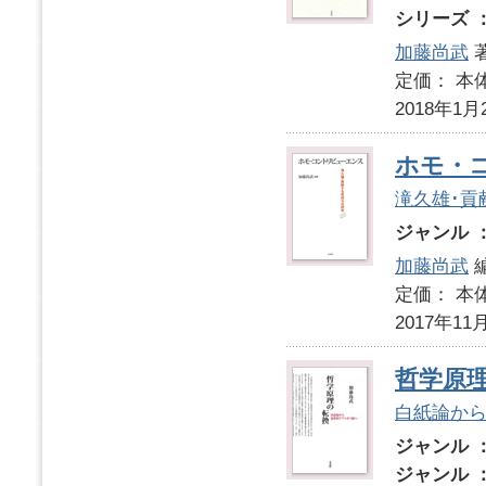
シリーズ 
加藤尚武
定価： 本体
2018年1月
ホモ・
滝久雄･貢
ジャンル 
加藤尚武
定価： 本体
2017年11
哲学原
白紙論か
ジャンル 
ジャンル 