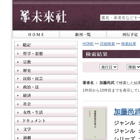
HOME
>>
詳細検索
>>
検索結果
著者名 ： 加藤尚武
で検索した結
1件目から10件目までを表示して
加藤尚武
ジャンル 
ジャンル 
シリーズ 