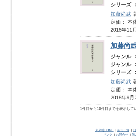
シリーズ 
加藤尚武
定価： 本体
2018年11
加藤尚武
ジャンル 
ジャンル 
シリーズ 
加藤尚武
定価： 本体
2018年9月
1件目から10件目までを表示して
未來社HOME
|
新刊一覧
|
刊
リンク
|
お問合せ
|
個