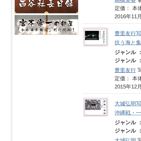
高橋美香
定価： 本体
2016年11
豊里友行
抗う海と
ジャンル 
ジャンル 
豊里友行
写
定価： 本体
2015年12
大城弘明
沖縄戦・
ジャンル 
ジャンル 
大城弘明
写