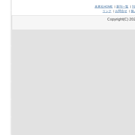
未來社HOME
|
新刊一覧
|
刊
リンク
|
お問合せ
|
個
Copyright(C) 202