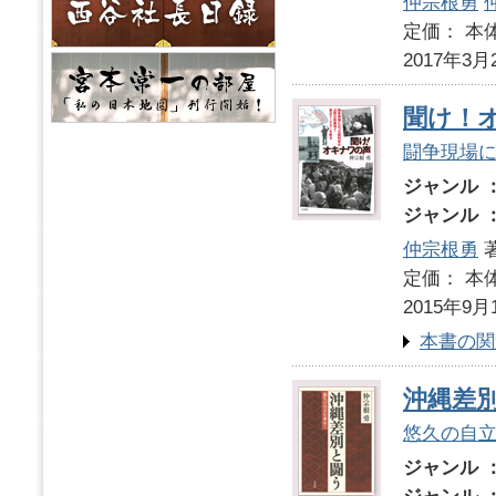
仲宗根勇
定価： 本体
2017年3月
聞け！
闘争現場
ジャンル 
ジャンル 
仲宗根勇
定価： 本体
2015年9月
本書の関
沖縄差
悠久の自
ジャンル 