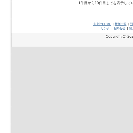
1件目から10件目までを表示して
未來社HOME
|
新刊一覧
|
刊
リンク
|
お問合せ
|
個
Copyright(C) 202