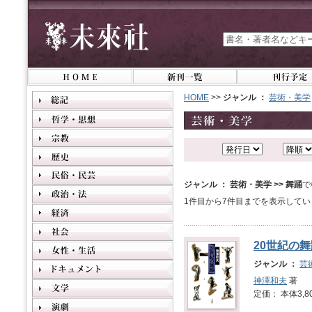
HOME
>>
ジャンル ：
芸術・美学
ジャンル ： 芸術・美学 >> 舞踊
で
1件目から7件目までを表示してい
20世紀の舞
ジャンル ：
芸
神澤和夫
著
定価： 本体3,8