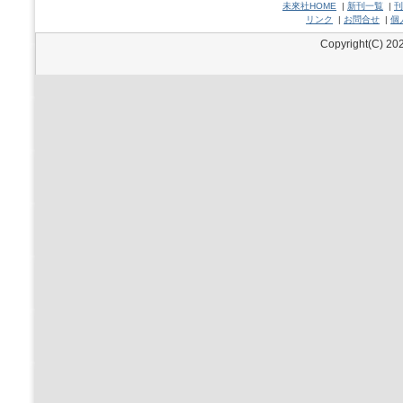
未來社HOME
|
新刊一覧
|
刊
リンク
|
お問合せ
|
個
Copyright(C) 202