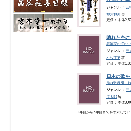
ジャンル ：
芸
神澤和夫
著
定価： 本体2,5
晴れた空に
舞踊家の汗の中
ジャンル ：
芸
小牧正英
著
定価： 本体1,8
日本の歌を
民族歌舞団「わ
ジャンル ：
芸
原太郎
編
定価： 本体800
1件目から7件目までを表示してい