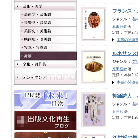
フランス・
ジャンル ：
芸
原田宿命
著
定価： 本体2,4
本書の関連
ルネサンス
ジャンル ：
芸
原田宿命
著
定価： 本体2,4
本書の関連
舞踊詩人 
ジャンル ：
芸
石井歡
著
定価： 本体1,9
20世紀の舞