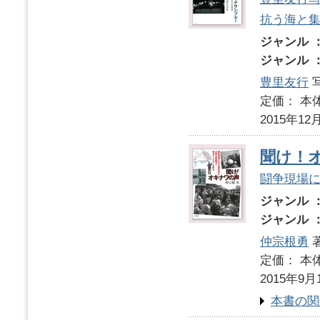
抗う海と
ジャンル 
ジャンル 
豊里友行
写
定価： 本体
2015年12
聞け！
闘争現場
ジャンル 
ジャンル 
仲宗根勇
定価： 本体
2015年9月
本書の関