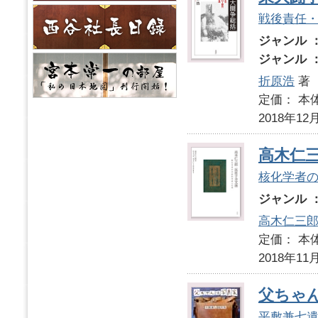
戦後責任
ジャンル 
ジャンル 
折原浩
著
定価： 本体
2018年12
高木仁
核化学者
ジャンル 
高木仁三
定価： 本体
2018年11
父ちゃ
平敷兼七