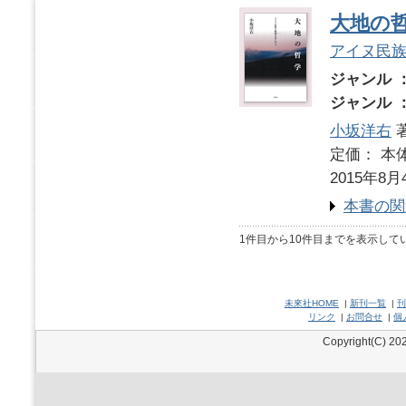
大地の
アイヌ民
ジャンル 
ジャンル 
小坂洋右
定価： 本体
2015年8月
本書の関
1件目から10件目までを表示して
未來社HOME
|
新刊一覧
|
刊
リンク
|
お問合せ
|
個
Copyright(C) 202