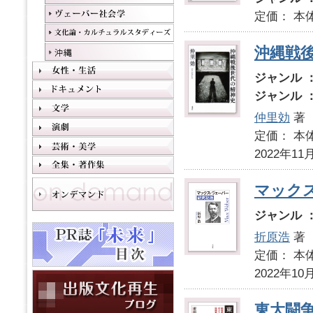
定価： 本
沖縄戦
ジャンル 
ジャンル 
仲里効
著
定価： 本体
2022年11
マック
ジャンル 
折原浩
著
定価： 本体
2022年10
東大闘