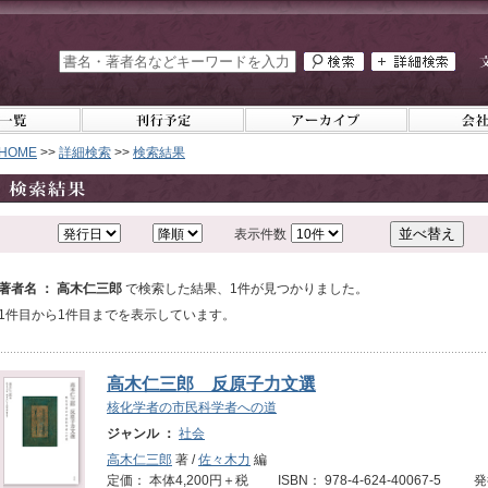
HOME
>>
詳細検索
>>
検索結果
表示件数
著者名 ： 高木仁三郎
で検索した結果、1件が見つかりました。
1件目から1件目までを表示しています。
高木仁三郎 反原子力文選
核化学者の市民科学者への道
ジャンル ：
社会
高木仁三郎
著 /
佐々木力
編
定価： 本体4,200円＋税 ISBN： 978-4-624-40067-5 発