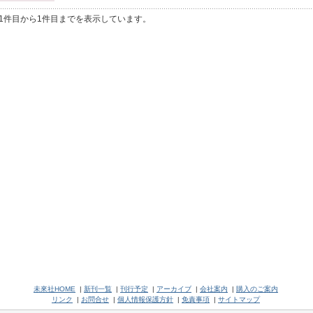
1件目から1件目までを表示しています。
未來社HOME
|
新刊一覧
|
刊行予定
|
アーカイブ
|
会社案内
|
購入のご案内
リンク
|
お問合せ
|
個人情報保護方針
|
免責事項
|
サイトマップ