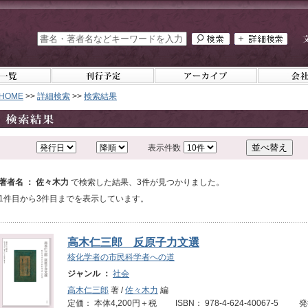
HOME
>>
詳細検索
>>
検索結果
表示件数
著者名 ： 佐々木力
で検索した結果、3件が見つかりました。
1件目から3件目までを表示しています。
高木仁三郎 反原子力文選
核化学者の市民科学者への道
ジャンル ：
社会
高木仁三郎
著 /
佐々木力
編
定価： 本体4,200円＋税 ISBN： 978-4-624-40067-5 発