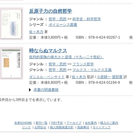
反原子力の自然哲学
ジャンル ：
哲学・思想
>>
科学史・科学哲学
シリーズ ：
ポイエーシス叢書
佐々木力
著
定価： 本体3,800円＋税 ISBN： 978-4-624-93267-1 
時ならぬマルクス
批判的冒険の偉大さと逆境（十九―二十世紀）
ジャンル ：
哲学・思想
>>
フランス哲学
ジャンル ：
哲学・思想
>>
マルクス・マルクス主義
ダニエル・ベンサイド
著 /
佐々木力
監訳 /
小原耕一
渡部實
訳
定価： 本体6,800円＋税 ISBN： 978-4-624-01194-9 発
本書の関連書籍
1件目から3件目までを表示しています。
未來社HOME
|
新刊一覧
|
刊行予定
|
アーカイブ
|
会社案内
|
購入のご案内
リンク
|
お問合せ
|
個人情報保護方針
|
免責事項
|
サイトマップ