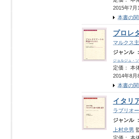
2015年7月
本書の関
プロレ
マルクス
ジャンル 
ジョルジュ・ソ
定価： 本体
2014年8月
本書の関
イタリ
ラブリオ
ジャンル 
上村忠男
監
定価： 本体