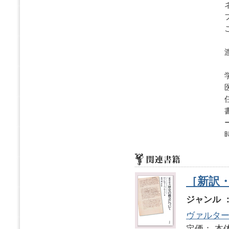
［新訳
ジャンル 
ヴァルタ
定価： 本体