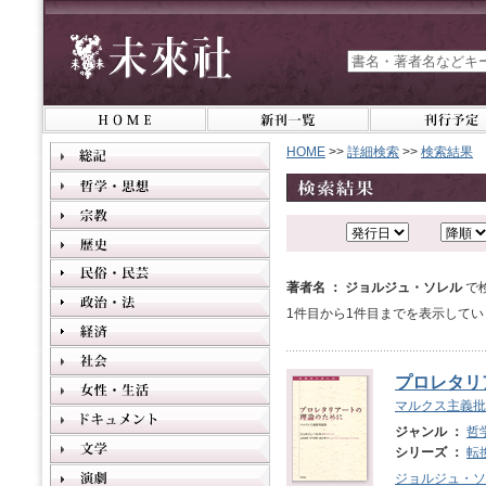
HOME
>>
詳細検索
>>
検索結果
著者名 ： ジョルジュ・ソレル
で
1件目から1件目までを表示してい
プロレタリ
マルクス主義批
ジャンル ：
哲
シリーズ ：
転
ジョルジュ・ソ