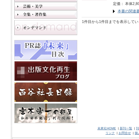
定価： 本体2,8
本書の関連
1件目から1件目までを表示してい
未來社HOME
|
新刊一覧
|
刊
リンク
|
お問合せ
|
個