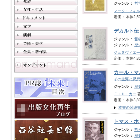
ジャンル ：
哲
マーク・フィル
定価： 本体2,5
デカルト伝
ジャンル ：
哲
ジャンル ：
歴
ジュヌヴィエー
定価： 本体4,8
カール・マ
その生涯と思想
ジャンル ：
歴
Ｅ・Ｈ・カー
著
定価： 本体3,8
本書の関連
トマス・ホ
ジャンル ：
哲
ジャンル ：
歴