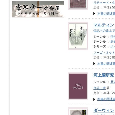
リチャード・タ
定価： 本体2,5
本書の関連
マルティン
伝記への途上で
ジャンル ：
哲
ジャンル ：
歴
シリーズ ：
ポ
フーゴ・オット
定価： 本体5,8
本書の関連
河上肇研究
ジャンル ：
歴
住谷一彦
著
定価： 本体3,2
本書の関連
ダーウィン