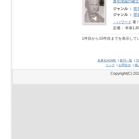
進化理論の確立
ジャンル ：
哲
ジャンル ：
歴
・ハワード
著 /
定価： 本体1,8
1件目から10件目までを表示して
未來社HOME
|
新刊一覧
|
刊
リンク
|
お問合せ
|
個
Copyright(C) 202