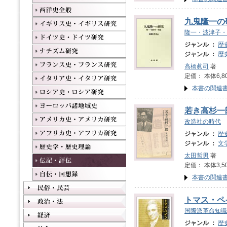
九鬼隆一の
隆一・波津子・
ジャンル ：
歴
ジャンル ：
歴
高橋眞司
著
定価： 本体6,8
本書の関連
若き高杉一
改造社の時代
ジャンル ：
歴
ジャンル ：
文
太田哲男
著
定価： 本体3,5
本書の関連
トマス・ペ
国際派革命知識
ジャンル ：
歴