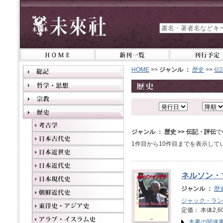
HOME
>>
ジャンル ：
歴史
>>
伝
ジャンル ： 歴史 >> 伝記・評伝
で
1件目から10件目までを表示して
ネルソン・
ジャンル ：
歴
ジャック・ラン
定価： 本体2,6
本書の関連