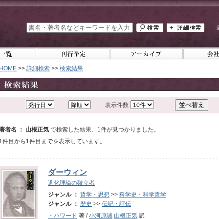
HOME
>>
詳細検索
>>
検索結果
表示件数
著者名 ： 山根正気
で検索した結果、1件が見つかりました。
1件目から1件目までを表示しています。
ダーウィン
進化理論の確立者
ジャンル ：
哲学・思想
>>
科学史・科学哲学
ジャンル ：
歴史
>>
伝記・評伝
・ハワード
著 /
小河原誠
山根正気
訳