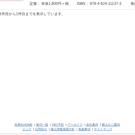
定価： 本体1,800円＋税 ISBN： 978-4-624-11137-3 発
1件目から1件目までを表示しています。
未來社HOME
|
新刊一覧
|
刊行予定
|
アーカイブ
|
会社案内
|
購入のご案内
リンク
|
お問合せ
|
個人情報保護方針
|
免責事項
|
サイトマップ