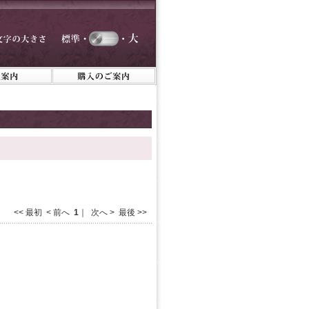
<< 最初 < 前へ
1
｜ 次へ > 最後 >>