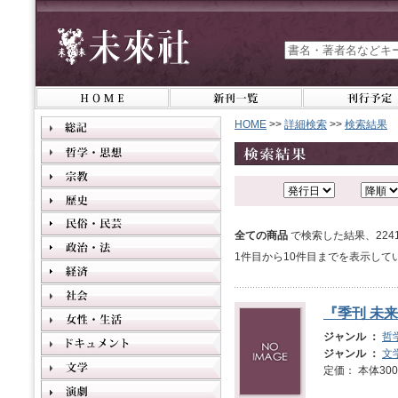
HOME
>>
詳細検索
>>
検索結果
全ての商品
で検索した結果、22
1件目から10件目までを表示して
『季刊 未来
ジャンル ：
哲
ジャンル ：
文
定価： 本体3