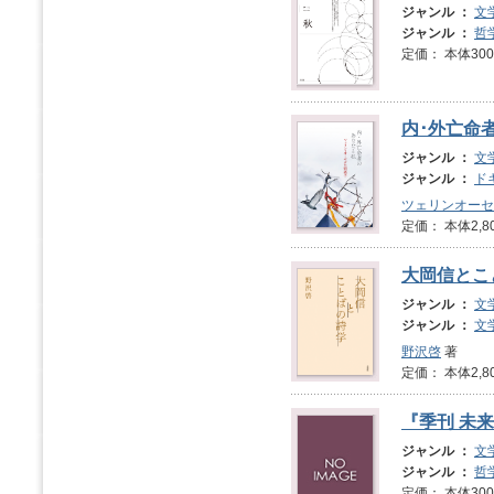
ジャンル ：
文
ジャンル ：
哲
定価： 本体3
内･外亡命
ジャンル ：
文
ジャンル ：
ド
ツェリンオーセ
定価： 本体2,8
大岡信とこ
ジャンル ：
文
ジャンル ：
文
野沢啓
著
定価： 本体2,8
『季刊 未来
ジャンル ：
文
ジャンル ：
哲
定価： 本体3