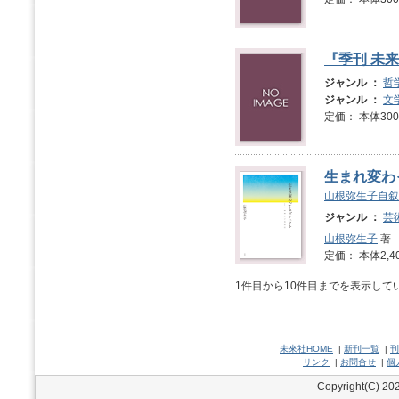
『季刊 未来
ジャンル ：
哲
ジャンル ：
文
定価： 本体3
生まれ変わ
山根弥生子自叙
ジャンル ：
芸
山根弥生子
著
定価： 本体2,4
1件目から10件目までを表示して
未來社HOME
|
新刊一覧
|
刊
リンク
|
お問合せ
|
個
Copyright(C) 202