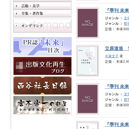
『季刊 未来
ジャンル ：
文
ジャンル ：
哲
定価： 本体3
立原道造 
今泉文子
著
定価： 本体2,4
『季刊 未来
ジャンル ：
文
ジャンル ：
哲
定価： 本体3
『季刊 未来