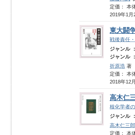
定価： 本体
2019年1月
東大闘
戦後責任
ジャンル 
ジャンル 
折原浩
著
定価： 本体
2018年12
高木仁
核化学者
ジャンル 
高木仁三
定価： 本体