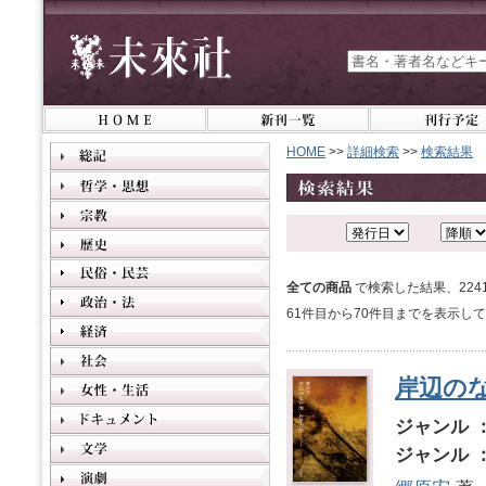
HOME
>>
詳細検索
>>
検索結果
全ての商品
で検索した結果、22
61件目から70件目までを表示し
岸辺の
ジャンル 
ジャンル 