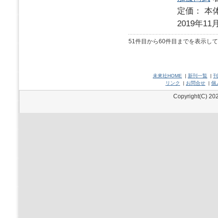
定価： 本体
2019年11
51件目から60件目までを表示し
未來社HOME
|
新刊一覧
|
刊
リンク
|
お問合せ
|
個
Copyright(C) 202