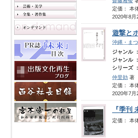
齋藤雅俊
定価： 本体
2020年8月
遊撃と
沖縄・ま
ジャンル 
ジャンル 
シリーズ 
仲里効
著
定価： 本体
2020年7月
『季刊 未
定価： 本