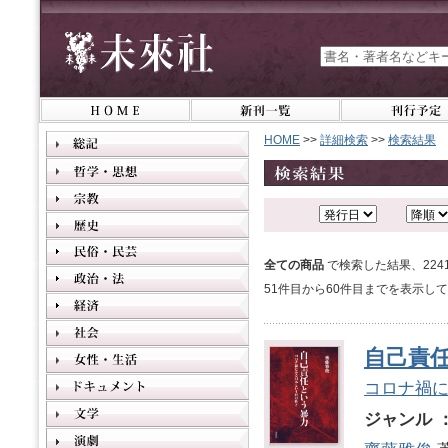
HOME
>>
詳細検索
>>
検索結果
全ての商品
で検索した結果、22
51件目から60件目までを表示し
自己責
コロナ禍
ジャンル 