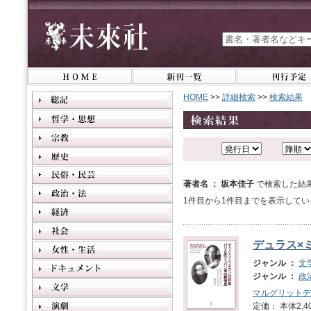
HOME
>>
詳細検索
>>
検索結果
著者名 ： 坂本佳子
で検索した結
1件目から1件目までを表示してい
デュラス×
ジャンル ：
文
ジャンル ：
政
マルグリットデ
定価： 本体2,4