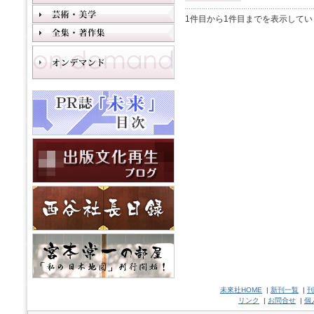
1件目から1件目までを表示してい
未來社HOME
|
新刊一覧
|
刊
リンク
|
お問合せ
|
個