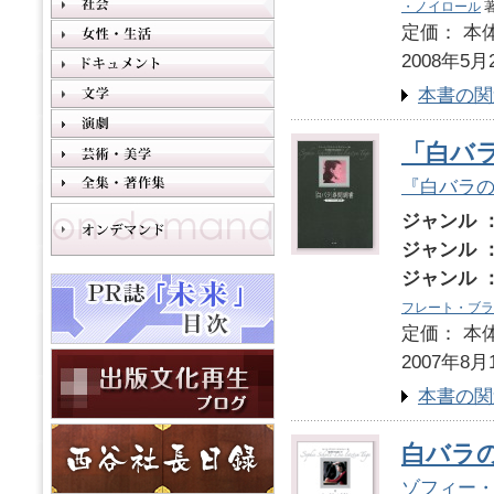
・ノイロール
著
定価： 本体
2008年5月
本書の関
「白バ
『白バラ
ジャンル 
ジャンル 
ジャンル 
フレート・ブラ
定価： 本体
2007年8月
本書の関
白バラ
ゾフィー