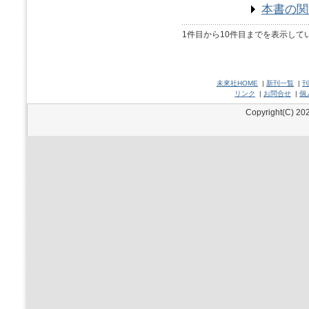
本書の関
1件目から10件目までを表示して
未來社HOME
|
新刊一覧
|
刊
リンク
|
お問合せ
|
個
Copyright(C) 202