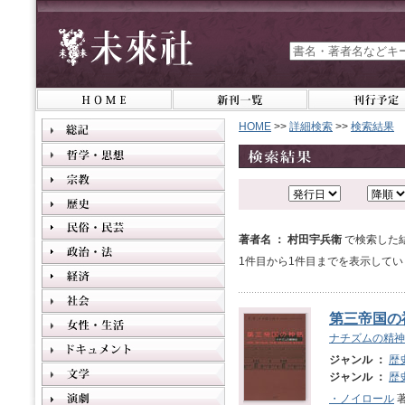
HOME
>>
詳細検索
>>
検索結果
著者名 ： 村田宇兵衛
で検索した
1件目から1件目までを表示してい
第三帝国の
ナチズムの精神
ジャンル ：
歴
ジャンル ：
歴
・ノイロール
著