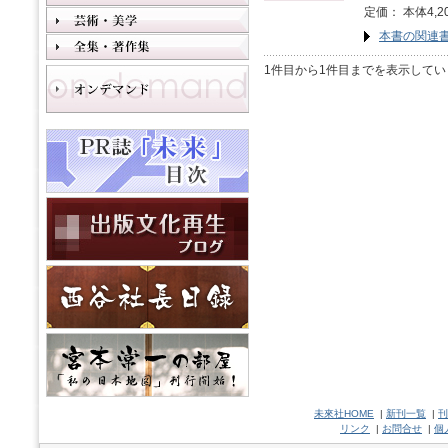
定価： 本体4,2
本書の関連
1件目から1件目までを表示してい
未來社HOME
|
新刊一覧
|
刊
リンク
|
お問合せ
|
個