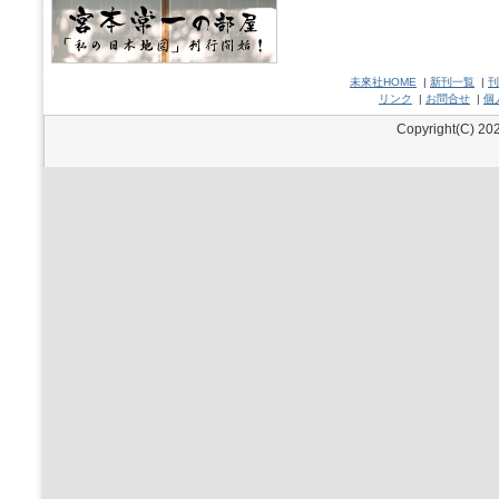
未來社HOME
|
新刊一覧
|
刊
リンク
|
お問合せ
|
個
Copyright(C) 202