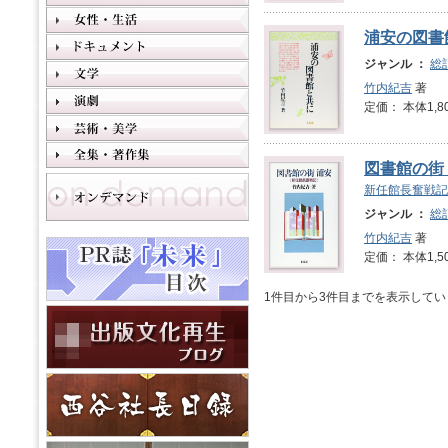
浦安の図書
ジャンル ：
総
竹内紀吉
著
定価： 本体1,8
図書館の街
新任館長奮戦記
ジャンル ：
総
竹内紀吉
著
定価： 本体1,5
1件目から3件目までを表示してい