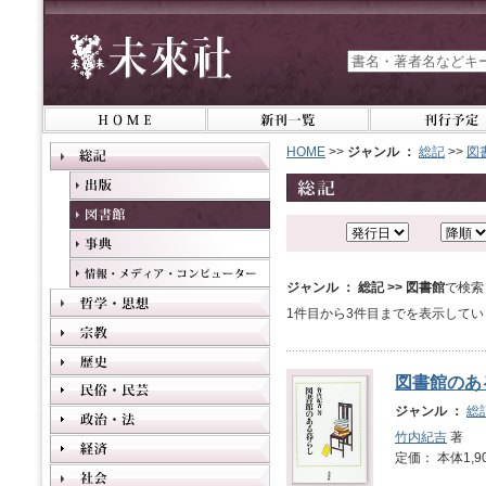
HOME
>>
ジャンル ：
総記
>>
図
ジャンル ： 総記 >> 図書館
で検索
1件目から3件目までを表示してい
図書館のあ
ジャンル ：
総
竹内紀吉
著
定価： 本体1,9