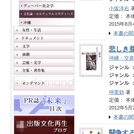
小坂洋右
定価： 本体
2015年8月
本書の関
悲しき
沖縄・交
ジャンル 
ジャンル 
ジャンル 
仲里効
著
定価： 本体
2012年5月
本書の関
闘争す