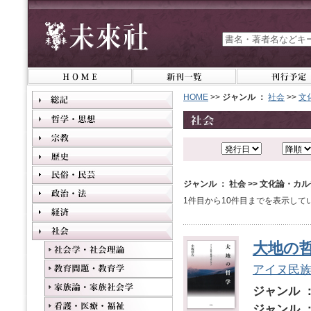
HOME
>>
ジャンル ：
社会
>>
文
ジャンル ： 社会 >> 文化論・
1件目から10件目までを表示して
大地の
アイヌ民
ジャンル 
ジャンル 