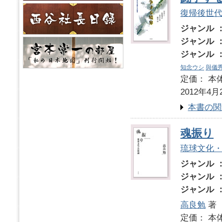
復帰後世
ジャンル 
ジャンル 
ジャンル 
知念ウシ
與儀
定価： 本体
2012年4月
本書の関
魂振り
琉球文化
ジャンル 
ジャンル 
ジャンル 
高良勉
著
定価： 本体