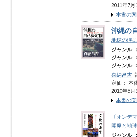
2011年7月
本書の関
沖縄の
地球の涙
ジャンル 
ジャンル 
ジャンル 
喜納昌吉
定価： 本体
2010年5月
本書の関
〔オンデ
開発と地
ジャンル 