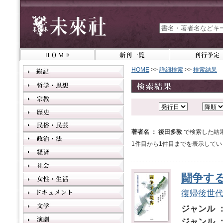
HOME
>>
詳細検索
>>
検索結果
著者名 ： 後田多敦
で検索した結
1件目から1件目までを表示してい
闘争す
復帰後世
ジャンル 
ジャンル 