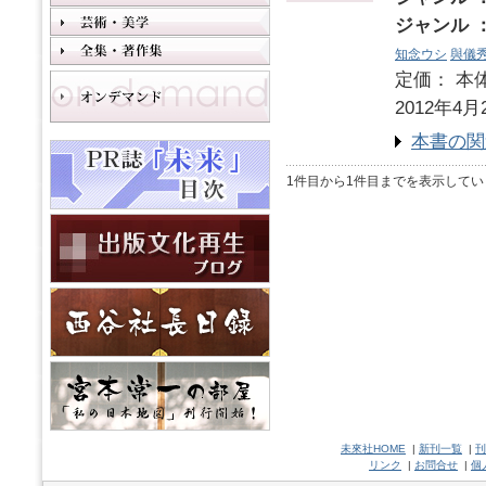
ジャンル 
知念ウシ
與儀
定価： 本体
2012年4月
本書の関
1件目から1件目までを表示してい
未來社HOME
|
新刊一覧
|
刊
リンク
|
お問合せ
|
個