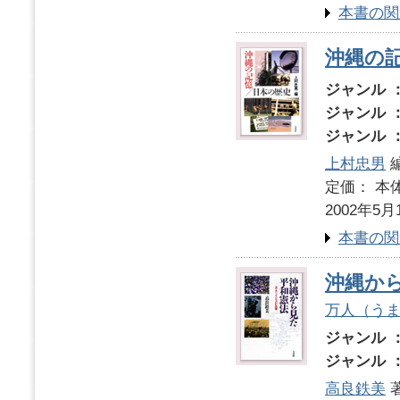
本書の関
沖縄の
ジャンル 
ジャンル 
ジャンル 
上村忠男
定価： 本体
2002年5月
本書の関
沖縄か
万人（う
ジャンル 
ジャンル 
高良鉄美