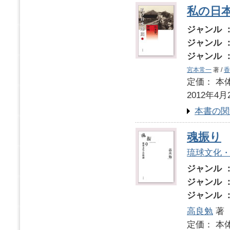
私の日
ジャンル 
ジャンル 
ジャンル 
宮本常一
著 /
香
定価： 本体
2012年4月
本書の関
魂振り
琉球文化
ジャンル 
ジャンル 
ジャンル 
高良勉
著
定価： 本体