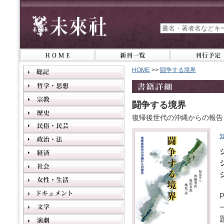
HOME
>>
闘争する境界
闘争する境界
復帰後世代の沖縄からの報告