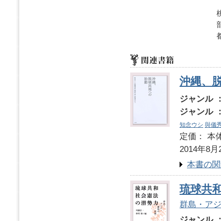
沖縄、
ジャンル 
ジャンル 
知念ウシ
與儀
定価： 本体
2014年8月
本書の関
琉球共
群島・ア
ジャンル 