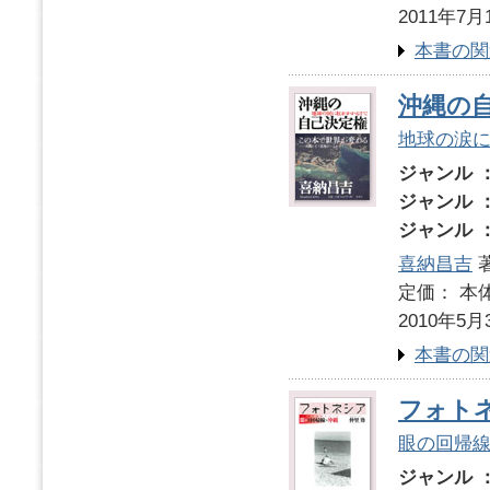
2011年7月
本書の関
沖縄の
地球の涙
ジャンル 
ジャンル 
ジャンル 
喜納昌吉
定価： 本体
2010年5月
本書の関
フォト
眼の回帰
ジャンル 