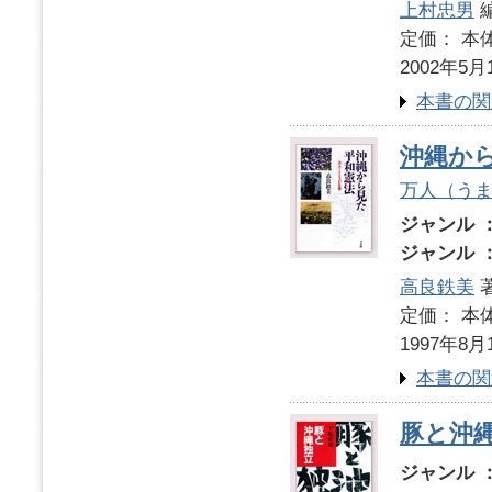
上村忠男
定価： 本体
2002年5月
本書の関
沖縄か
万人（う
ジャンル 
ジャンル 
高良鉄美
定価： 本体
1997年8月
本書の関
豚と沖
ジャンル 