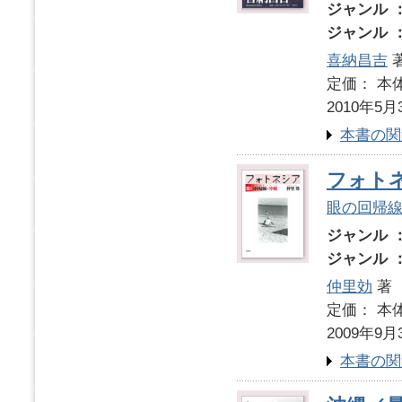
ジャンル 
ジャンル 
喜納昌吉
定価： 本体
2010年5月
本書の関
フォト
眼の回帰
ジャンル 
ジャンル 
仲里効
著
定価： 本体
2009年9月
本書の関