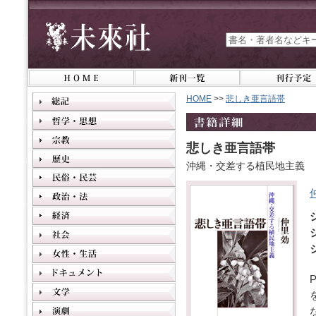
HOME
>>
悲しき亜言語帯
悲しき亜言語帯
沖縄・交差する植民地主義