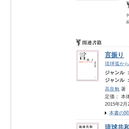
言振り
琉球弧か
ジャンル 
ジャンル 
高良勉
著
定価： 本体
2015年2月
本書の関
琉球共