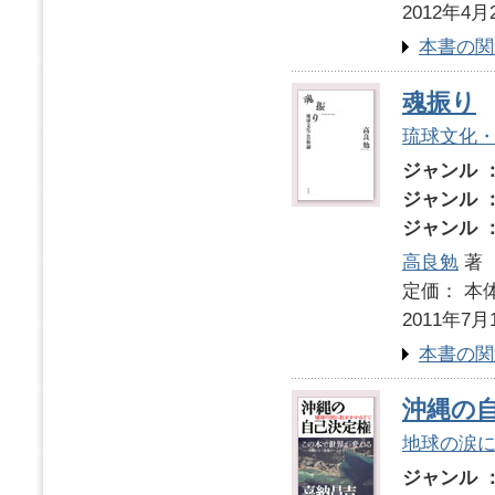
2012年4月
本書の関
魂振り
琉球文化
ジャンル 
ジャンル 
ジャンル 
高良勉
著
定価： 本体
2011年7月
本書の関
沖縄の
地球の涙
ジャンル 