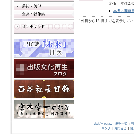
定価： 本体2,4
本書の関連
1件目から1件目までを表示してい
未來社HOME
|
新刊一覧
|
刊
リンク
|
お問合せ
|
個