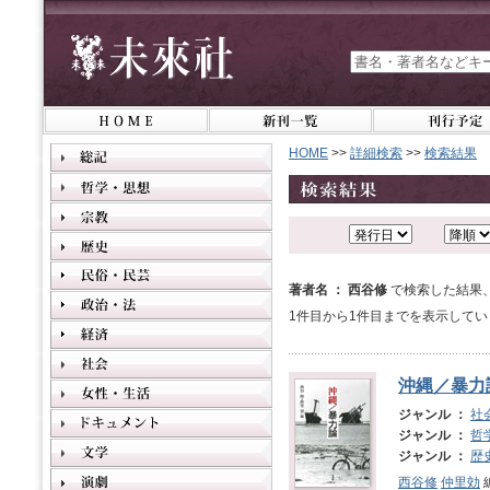
HOME
>>
詳細検索
>>
検索結果
著者名 ： 西谷修
で検索した結果
1件目から1件目までを表示してい
沖縄／暴力
ジャンル ：
社
ジャンル ：
哲
ジャンル ：
歴
西谷修
仲里効