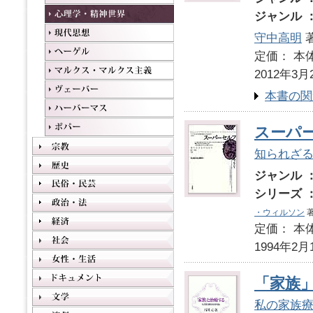
ジャンル 
守中高明
定価： 本体
2012年3月
本書の関
スーパ
知られざ
ジャンル 
シリーズ 
・ウィルソン
著
定価： 本体
1994年2月
「家族
私の家族