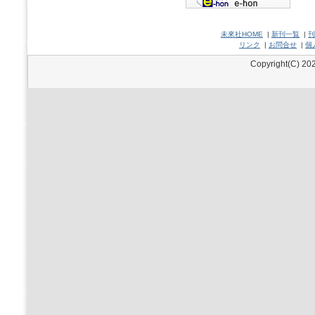
未來社HOME
|
新刊一覧
|
刊
リンク
|
お問合せ
|
個
Copyright(C) 202