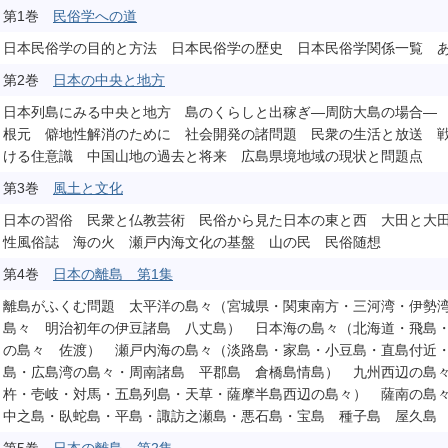
第1巻
民俗学への道
日本民俗学の目的と方法 日本民俗学の歴史 日本民俗学関係一覧 
第2巻
日本の中央と地方
日本列島にみる中央と地方 島のくらしと出稼ぎ―周防大島の場合―
根元 僻地性解消のために 社会開発の諸問題 民衆の生活と放送 
ける住意識 中国山地の過去と将来 広島県境地域の現状と問題点
第3巻
風土と文化
日本の習俗 民衆と仏教芸術 民俗から見た日本の東と西 大田と大
性風俗誌 海の火 瀬戸内海文化の基盤 山の民 民俗随想
第4巻
日本の離島 第1集
離島がふくむ問題 太平洋の島々（宮城県・関東南方・三河湾・伊勢
島々 明治初年の伊豆諸島 八丈島） 日本海の島々（北海道・飛島
の島々 佐渡） 瀬戸内海の島々（淡路島・家島・小豆島・直島付近
島・広島湾の島々・周南諸島 平郡島 倉橋島情島） 九州西辺の島
杵・壱岐・対馬・五島列島・天草・薩摩半島西辺の島々） 薩南の島
中之島・臥蛇島・平島・諏訪之瀬島・悪石島・宝島 種子島 屋久島