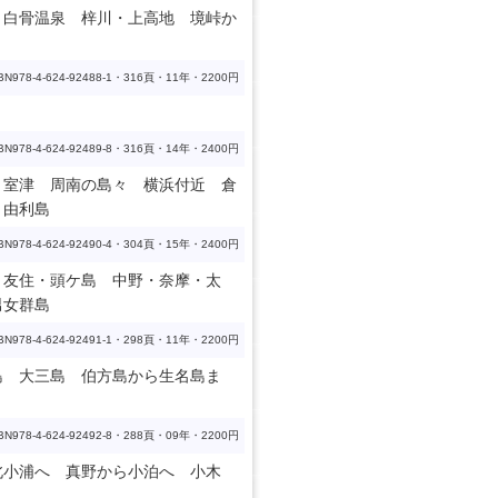
 白骨温泉 梓川・上高地 境峠か
BN978-4-624-92488-1・316頁・11年・2200円
BN978-4-624-92489-8・316頁・14年・2400円
 室津 周南の島々 横浜付近 倉
 由利島
BN978-4-624-92490-4・304頁・15年・2400円
 友住・頭ケ島 中野・奈摩・太
男女群島
BN978-4-624-92491-1・298頁・11年・2200円
島 大三島 伯方島から生名島ま
BN978-4-624-92492-8・288頁・09年・2200円
北小浦へ 真野から小泊へ 小木