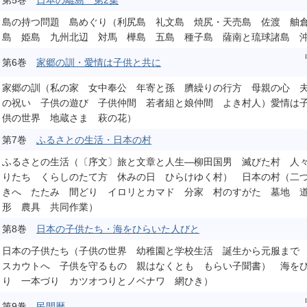
第5巻
日本の離島 第2集
島の持つ問題 島めぐり（利尻島 礼文島 焼尻・天売島 佐渡 舳
島 姫島 九州北辺 対馬 樺島 五島 種子島 薩南と琉球諸島 
第6巻
家郷の訓・愛情は子供と共に
家郷の訓（私の家 女中奉公 年寄と孫 臍繰りの行方 母親の心 
の祝い 子供の遊び 子供仲間 若者組と娘仲間 よき村人）愛情は
供の世界 地蔵さま 萩の花）
第7巻
ふるさとの生活・日本の村
ふるさとの生活（〔序文〕旅と文章と人生―柳田国男 滅びた村 人
りたち くらしのたて方 休みの日 ひらけゆく村） 日本の村（二
きへ たたみ 間どり イロリとカマド 分家 村のすがた 墓地 
形 農具 共同作業）
第8巻
日本の子供たち・海をひらいた人びと
日本の子供たち（子供の世界 幼稚園と学校生活 誕生から元服まで
スカウトへ 子供を守るもの 親はなくとも もらい子聞書） 海を
り 一本づり カツオつりとノベナワ 網ひき）
第9巻
民間暦