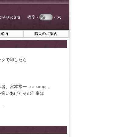
ンクで印したら
学者、宮本常一
。
（1907-81年）
を掬いあげたその仕事は
─