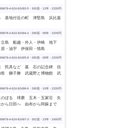
BN978-4-624-92493-5・300頁・12年・2200円
る 基地付近の町 津堅島 浜比嘉
BN978-4-624-92494-2・296頁・08年・2200円
・立島 船越・外人・伊崎 地下
ヶ原・油宇 伊保田・情島
BN978-4-624-92495-9・280頁・08年・2200円
業 民具など 墓 石の記念碑 信
梅祭 獅子舞 武蔵野と博物館 武
BN978-4-624-92496-6・290頁・10年・2200円
にのぼる 球磨 五木・五家荘 矢
米から日田へ 由布から阿蘇まで
BN978-4-624-92497-3・302頁・15年・2400円