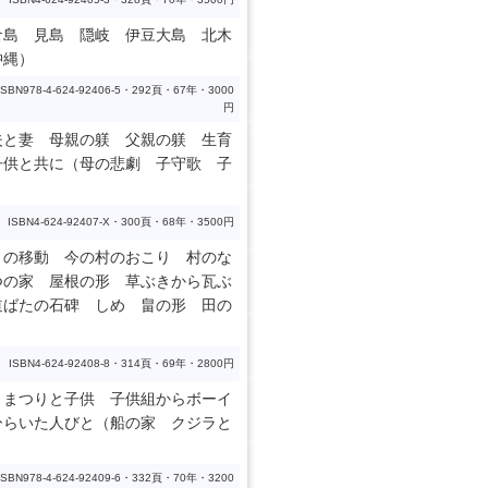
倉島 見島 隠岐 伊豆大島 北木
沖縄）
ISBN978-4-624-92406-5・292頁・67年・3000
円
夫と妻 母親の躾 父親の躾 生育
子供と共に（母の悲劇 子守歌 子
ISBN4-624-92407-X・300頁・68年・3500円
々の移動 今の村のおこり 村のな
つの家 屋根の形 草ぶきから瓦ぶ
道ばたの石碑 しめ 畠の形 田の
ISBN4-624-92408-8・314頁・69年・2800円
 まつりと子供 子供組からボーイ
ひらいた人びと（船の家 クジラと
ISBN978-4-624-92409-6・332頁・70年・3200