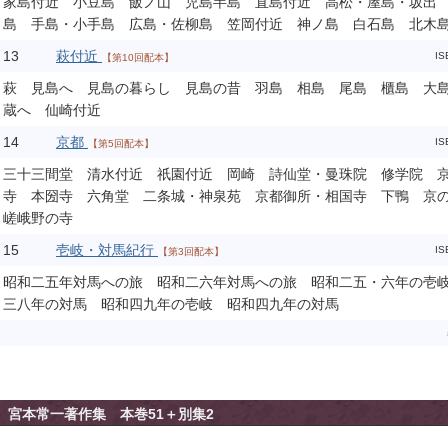
家島付近 小豆島 飯ノ山 児島半島 直島付近 高松・屋島・坂出
島 手島・小手島 広島・佐柳島 笠岡付近 神ノ島 白石島 北木
13
萩付近
IS
【第10回配本】
萩 見島へ 見島の暮らし 見島の昔 羽島 相島 尾島 櫃島 大
蔵へ 仙崎付近
14
京都
IS
【第5回配本】
三十三間堂 清水付近 祇園付近 岡崎 詩仙堂・曼珠院 修学院 
寺 本圀寺 六角堂 二条城・神泉苑 京都御所・相国寺 下鴨 京
嵯峨野の寺
15
壱岐・対馬紀行
IS
【第3回配本】
昭和二五年対馬への旅 昭和二六年対馬への旅 昭和二五・六年の壱
三八年の対馬 昭和四九年の壱岐 昭和四九年の対馬
宮本常一著作集 本巻51＋別集2