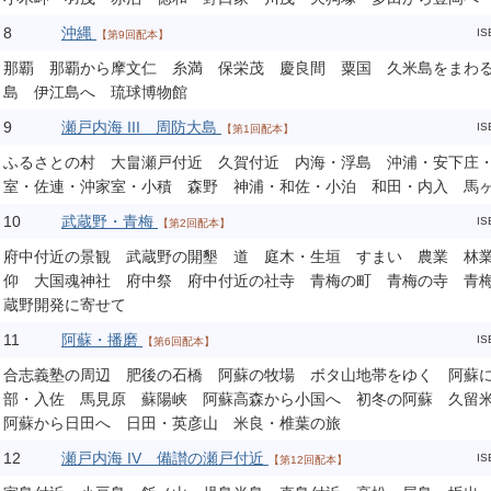
8
沖縄
IS
【第9回配本】
那覇 那覇から摩文仁 糸満 保栄茂 慶良間 粟国 久米島をまわ
島 伊江島へ 琉球博物館
9
瀬戸内海 III 周防大島
IS
【第1回配本】
ふるさとの村 大畠瀬戸付近 久賀付近 内海・浮島 沖浦・安下庄
室・佐連・沖家室・小積 森野 神浦・和佐・小泊 和田・内入 馬
10
武蔵野・青梅
IS
【第2回配本】
府中付近の景観 武蔵野の開墾 道 庭木・生垣 すまい 農業 林
仰 大国魂神社 府中祭 府中付近の社寺 青梅の町 青梅の寺 青
蔵野開発に寄せて
11
阿蘇・播磨
IS
【第6回配本】
合志義塾の周辺 肥後の石橋 阿蘇の牧場 ボタ山地帯をゆく 阿蘇
部・入佐 馬見原 蘇陽峡 阿蘇高森から小国へ 初冬の阿蘇 久留
阿蘇から日田へ 日田・英彦山 米良・椎葉の旅
12
瀬戸内海 IV 備讃の瀬戸付近
IS
【第12回配本】