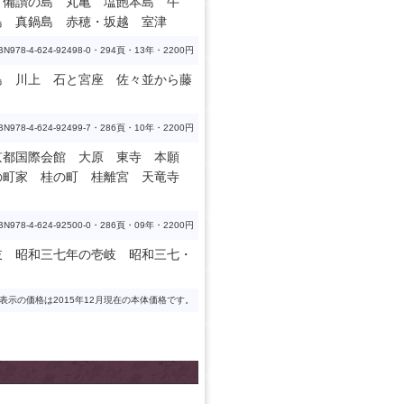
 備讃の島 丸亀 塩飽本島 牛
島 真鍋島 赤穂・坂越 室津
BN978-4-624-92498-0・294頁・13年・2200円
島 川上 石と宮座 佐々並から藤
BN978-4-624-92499-7・286頁・10年・2200円
京都国際会館 大原 東寺 本願
の町家 桂の町 桂離宮 天竜寺
BN978-4-624-92500-0・286頁・09年・2200円
岐 昭和三七年の壱岐 昭和三七・
表示の価格は2015年12月現在の本体価格です。