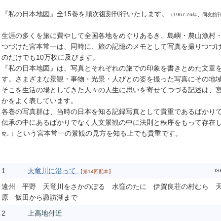
『私の日本地図』全15巻を順次復刻刊行いたします。
（1967-76年、同友館
生涯の多くを旅に費やして全国各地をめぐりあるき、島嶼・農山漁村
つづけた宮本常一は、同時に、旅の記憶のメモとして写真を撮りつづ
のだけでも10万枚に及びます。
『私の日本地図』は、写真とそれぞれの旅での印象を書きとめた文章
す。さまざまな景観・事物・光景・人びとの姿を撮った写真にその地
そこを生活の場としてきた人々の人生に思いを寄せてつづる記述は、
かをよく表しています。
各巻の写真群は、当時の日本を知る記録写真として貴重であるばかり
伝承の中にあるばかりでなく人文景観の中に法則と秩序をもって存在
という宮本常一の景観の見方を知る上でも貴重です。
究』）
1
天竜川に沿って
IS
【第14回配本】
遠州 平野 天竜川をさかのぼる 水窪のたに 伊賀良荘の村むら 
原 飯田から諏訪湖まで
2
上高地付近