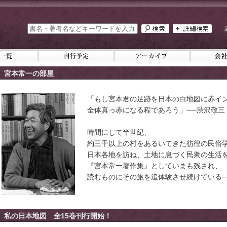
宮本常一の部屋
「もし宮本君の足跡を日本の白地図に赤イ
全体真っ赤になる程であろう」──渋沢敬三
時間にして半世紀、
約三千以上の村をあるいてきた彷徨の民俗
日本各地を訪ね、土地に息づく民衆の生活
『宮本常一著作集』としていまも残され、
読むものにその旅を追体験させ続けている─
私の日本地図 全15巻刊行開始！