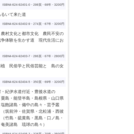
ISBN4-624-92401-0・298頁・68年・3200円
あるいて来た道
ISBN4-624-92402-9・274頁・67年・3200円
 農村文化と都市文化 農民不安の
戦争体験を生かす道 現代生活にお
ISBN4-624-92403-7・286頁・67年・2800円
田植 民俗学と民俗芸能と 島の女
ISBN4-624-92404-5・350頁・69年・3200円
湾・紀伊水道付近・豊後水道の
・粟島・能登半島・島根県・山口県
・塩飽諸島・備中の島々・芸予叢
々（筑前沖・佐賀県・北松浦・西彼
々（竹島・硫黄島・黒島・口ノ島・
 奄美諸島 琉球の島々）
ISBN4-624-92405-3・328頁・70年・3500円