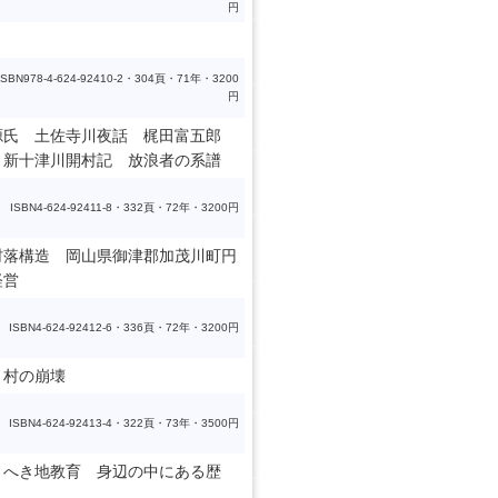
円
ISBN978-4-624-92410-2・304頁・71年・3200
円
源氏 土佐寺川夜話 梶田富五郎
 新十津川開村記 放浪者の系譜
ISBN4-624-92411-8・332頁・72年・3200円
村落構造 岡山県御津郡加茂川町円
経営
ISBN4-624-92412-6・336頁・72年・3200円
 村の崩壊
ISBN4-624-92413-4・322頁・73年・3500円
とへき地教育 身辺の中にある歴