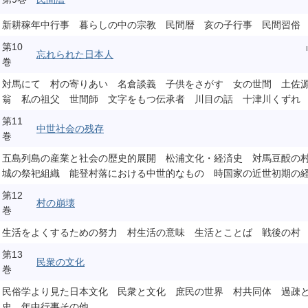
新耕稼年中行事 暮らしの中の宗教 民間暦 亥の子行事 民間習俗
第10
忘れられた日本人
巻
対馬にて 村の寄りあい 名倉談義 子供をさがす 女の世間 土佐
翁 私の祖父 世間師 文字をもつ伝承者 川目の話 十津川くずれ
第11
中世社会の残存
巻
五島列島の産業と社会の歴史的展開 松浦文化・経済史 対馬豆酘の
城の祭祀組織 能登村落における中世的なもの 時国家の近世初期の
第12
村の崩壊
巻
生活をよくするための努力 村生活の意味 生活とことば 戦後の村
第13
民衆の文化
巻
民俗学より見た日本文化 民衆と文化 庶民の世界 村共同体 過疎
史 年中行事その他