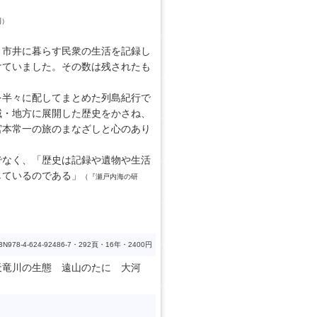
刊）
・市井に暮らす民衆の生活を記録し
けていました。その数は残されたも
を半々に配してまとめた列島紀行で
域・地方に展開した歴史をかさね、
宮本常一の旅のまなざしと心のあり
でなく、「歴史は記録や遺物や生活
しているのである」
（『瀬戸内海の研
BN978-4-624-92486-7・292頁・16年・2400円
天竜川の生態 遠山のたに 大河