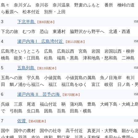
島々 奈川ダム 奈川谷 奈川温泉 野麦のふもと 番所 檜峠の道
ら薮原へ 松本付近 別所・上田
3
下北半島
IS
【第8回配本】
下北の旅 むつ市 恐山 東通村 脇野沢から野平へ 北通・西通
4
瀬戸内海 I 広島湾付近
IS
【第11回配本】
広島湾というところ 広島 広島以西 宮島 岩国 岩国以西・柳井
橋島 能美・江田島 柱島 端島・黒島 津和地島・怒和島 二神島
5
五島列島
IS
【第13回配本】
五島への旅 宇久島 小値賀島 小値賀島の属島 魚ノ目海岸 有川
田 鯛ノ浦から福江へ 福江 福江島をゆく 富江 岐宿 日ノ島・
6
瀬戸内海 II 芸予の海
IS
【第7回配本】
呉線 三原 尾道 福山付近 鞆 蒲刈島 豊島 大崎下島・大崎上
で 弓削島 生口島 因島 百島 田島・横島
7
佐渡
IS
【第4回配本】
国中 国中の農村 国中の社寺 高千付近 真更川・大野亀 願から
小木岬 羽茂 赤泊 徳和 野口家 川茂・天狗塚 多田から豊岡へ