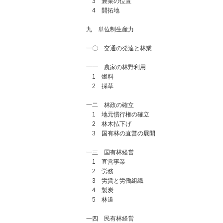
3 兼業の位置
4 開拓地
九 単位制生産力
一〇 交通の発達と林業
一一 農家の林野利用
1 燃料
2 採草
一二 林政の確立
1 地元慣行権の確立
2 林木払下げ
3 国有林の直営の展開
一三 国有林経営
1 直営事業
2 労務
3 労賃と労働組織
4 製炭
5 林道
一四 民有林経営