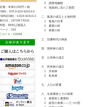
3 調査地概観
定価：本体3,200円＋税
4 地形的に見た三類型
ISBN：978-4-624-92414-0
ISBN[10桁]：4-624-92414-2
二 集落の成立と土地利用
発行日：1973年7月5日
1 集落の沿革
判型：B6判上製函入
2 農業の村
ページ：334
3 林業の村
Cコード：C0339
三 旧藩時代の林政
四 国有林の成立
五 公有林の成立
六 民有林の成立
1 共有林
2 私有林
七 人口の変遷
八 生産構造とその発展
1 林業村と農業村
2 経営の発展――三つの型