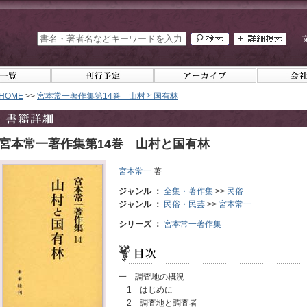
HOME
>>
宮本常一著作集第14巻 山村と国有林
宮本常一著作集第14巻 山村と国有林
宮本常一
著
ジャンル ：
全集・著作集
>>
民俗
ジャンル ：
民俗・民芸
>>
宮本常一
シリーズ ：
宮本常一著作集
一 調査地の概況
1 はじめに
2 調査地と調査者