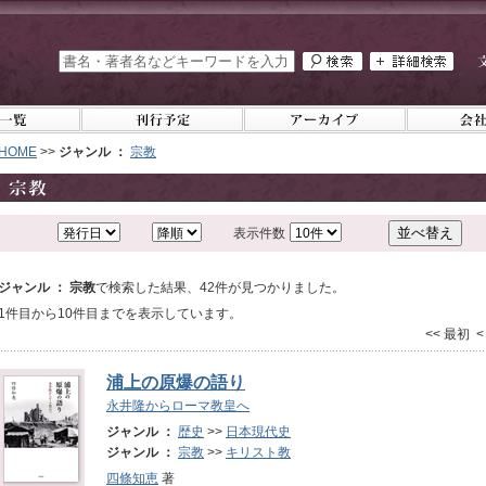
HOME
>>
ジャンル ：
宗教
表示件数
ジャンル ： 宗教
で検索した結果、42件が見つかりました。
1件目から10件目までを表示しています。
<< 最初 
浦上の原爆の語り
永井隆からローマ教皇へ
ジャンル ：
歴史
>>
日本現代史
ジャンル ：
宗教
>>
キリスト教
四條知恵
著