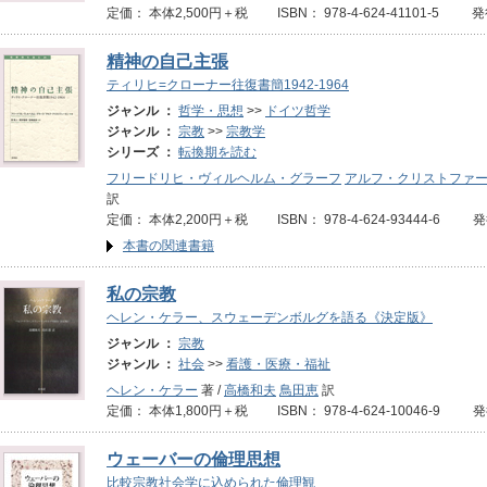
定価： 本体2,500円＋税 ISBN： 978-4-624-41101-5 発
精神の自己主張
ティリヒ=クローナー往復書簡1942-1964
ジャンル ：
哲学・思想
>>
ドイツ哲学
ジャンル ：
宗教
>>
宗教学
シリーズ ：
転換期を読む
フリードリヒ・ヴィルヘルム・グラーフ
アルフ・クリストファ
訳
定価： 本体2,200円＋税 ISBN： 978-4-624-93444-6 発
本書の関連書籍
私の宗教
ヘレン・ケラー、スウェーデンボルグを語る《決定版》
ジャンル ：
宗教
ジャンル ：
社会
>>
看護・医療・福祉
ヘレン・ケラー
著 /
高橋和夫
鳥田恵
訳
定価： 本体1,800円＋税 ISBN： 978-4-624-10046-9 発
ウェーバーの倫理思想
比較宗教社会学に込められた倫理観