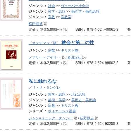
ジャンル ：
社会
>>
ヴェーバー社会学
ジャンル ：
哲学・思想
>>
倫理学・倫理思想
ジャンル ：
宗教
>>
宗教学
横田理博
著
定価： 本体5,800円＋税 ISBN： 978-4-624-40061-3 発
教会と第二の性
〔オンデマンド版〕
ジャンル ：
宗教
>>
キリスト教
メアリー・デイリー
著 /
岩田澄江
訳
定価： 本体2,500円＋税 ISBN： 978-4-624-99002-2 
私に触れるな
ノリ・メ・タンゲレ
ジャンル ：
哲学・思想
>>
現代思想
ジャンル ：
芸術・美学
>>
美術史・美術論
ジャンル ：
宗教
>>
キリスト教
シリーズ ：
ポイエーシス叢書
ジャン=リュック・ナンシー
著 /
荻野厚志
訳
定価： 本体2,000円＋税 ISBN： 978-4-624-93255-8 