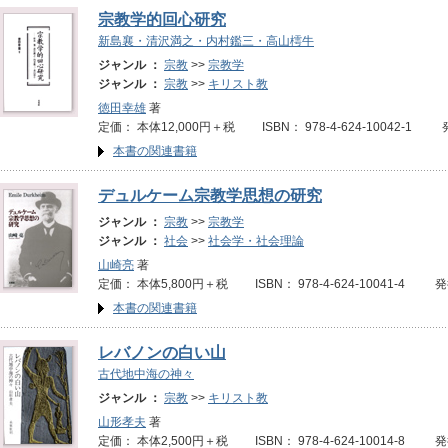
宗教学的回心研究
新島襄・清沢満之・内村鑑三・高山樗牛
ジャンル ：
宗教
>>
宗教学
ジャンル ：
宗教
>>
キリスト教
徳田幸雄
著
定価： 本体12,000円＋税 ISBN： 978-4-624-10042-1 
本書の関連書籍
デュルケーム宗教学思想の研究
ジャンル ：
宗教
>>
宗教学
ジャンル ：
社会
>>
社会学・社会理論
山崎亮
著
定価： 本体5,800円＋税 ISBN： 978-4-624-10041-4 発
本書の関連書籍
レバノンの白い山
古代地中海の神々
ジャンル ：
宗教
>>
キリスト教
山形孝夫
著
定価： 本体2,500円＋税 ISBN： 978-4-624-10014-8 