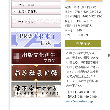
定価：本体3,800円＋税
ISBN：978-4-624-92423-2
ISBN[10桁]：4-624-92423-1
発行日：1976年11月5日
判型：B6判上製函入
ページ：340
Cコード：C0339
在庫が非常に少ないた
め、美本がご用意できな
い場合や、時間差で在庫
切れとなる場合がござい
ます。ご希望の方は小社
までお電話またはＦＡ
Ｘ、メールにてお問い合
わせ下さい。
【TEL】048-450-0681
【FAX】048-469-2499
info@miraisha.co.jp