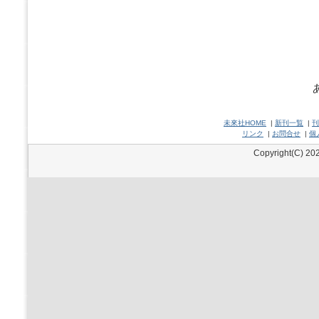
未來社HOME
|
新刊一覧
|
刊
リンク
|
お問合せ
|
個
Copyright(C) 202