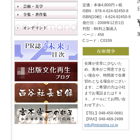
定価：本体4,800円＋税
ISBN：978-4-624-92450-8
ISBN[10桁]：4-624-92450-9
発行日：2008年12月1日
判型：B6判上製函入
ページ：456
Cコード：C0339
在庫が非常に少ないた
め、美本がご用意できな
い場合や、時間差で在庫
切れとなる場合がござい
ます。ご希望の方は小社
までお電話またはＦＡ
Ｘ、メールにてお問い合
わせ下さい。
【TEL】048-450-0681
【FAX】048-469-2499
info@miraisha.co.jp