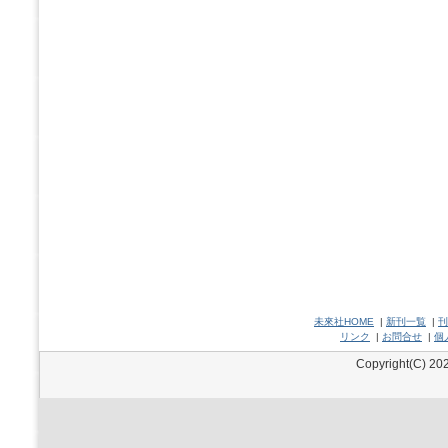
未來社HOME
|
新刊一覧
|
刊
リンク
|
お問合せ
|
個
Copyright(C) 202