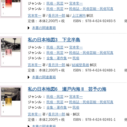
ジャンル ：
民俗・民芸
>>
宮本常一
ジャンル ：
民俗・民芸
>>
民俗誌・民俗芸能・民俗写真
宮本常一
著 /
香月洋一郎
編 /
上江洲均
解説
定価： 本体2,200円＋税 ISBN： 978-4-624-92493-5 
本書の関連書籍
私の日本地図3 下北半島
ジャンル ：
民俗・民芸
>>
宮本常一
ジャンル ：
民俗・民芸
>>
民俗誌・民俗芸能・民俗写真
ジャンル ：
全集・著作集
>>
民俗
宮本常一
著 /
香月洋一郎
編 /
結城登美雄
解説
定価： 本体2,200円＋税 ISBN： 978-4-624-92488-1 
本書の関連書籍
私の日本地図6 瀬戸内海 II 芸予の海
ジャンル ：
民俗・民芸
>>
宮本常一
ジャンル ：
民俗・民芸
>>
民俗誌・民俗芸能・民俗写真
ジャンル ：
全集・著作集
>>
民俗
宮本常一
著 /
香月洋一郎
編・解説
定価： 本体2,200円＋税 ISBN： 978-4-624-92491-1 
本書の関連書籍