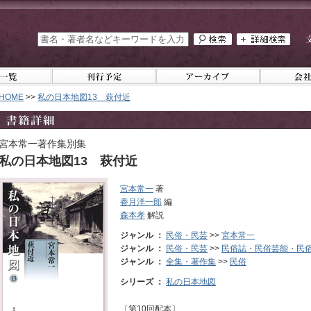
HOME
>>
私の日本地図13 萩付近
宮本常一著作集別集
私の日本地図13 萩付近
宮本常一
著
香月洋一郎
編
森本孝
解説
ジャンル ：
民俗・民芸
>>
宮本常一
ジャンル ：
民俗・民芸
>>
民俗誌・民俗芸能・民
ジャンル ：
全集・著作集
>>
民俗
シリーズ ：
私の日本地図
〔第10回配本〕