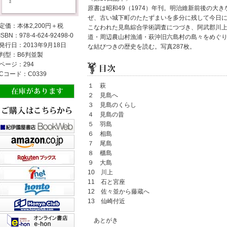
原書は昭和49（1974）年刊。明治維新前後の大
ぜ、古い城下町のたたずまいを多分に残して今日に
定価：本体2,200円＋税
こなわれた見島綜合学術調査につづき、阿武郡川
ISBN：978-4-624-92498-0
道・周辺農山村漁浦・萩沖旧六島村の島々をめぐ
発行日：2013年9月18日
な結びつきの歴史を読む。写真287枚。
判型：B6判並製
ページ：294
Cコード：C0339
１ 萩
２ 見島へ
３ 見島のくらし
４ 見島の昔
５ 羽島
６ 相島
７ 尾島
８ 櫃島
９ 大島
10 川上
11 石と宮座
12 佐々並から藤蔵へ
13 仙崎付近
あとがき