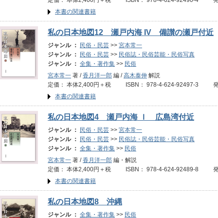
定価： 本体2,400円＋税 ISBN： 978-4-624-92490-4 
本書の関連書籍
私の日本地図12 瀬戸内海 IV 備讃の瀬戸付近
ジャンル ：
民俗・民芸
>>
宮本常一
ジャンル ：
民俗・民芸
>>
民俗誌・民俗芸能・民俗写真
ジャンル ：
全集・著作集
>>
民俗
宮本常一
著 /
香月洋一郎
編 /
高木泰伸
解説
定価： 本体2,400円＋税 ISBN： 978-4-624-92497-3 
本書の関連書籍
私の日本地図4 瀬戸内海 Ｉ 広島湾付近
ジャンル ：
民俗・民芸
>>
宮本常一
ジャンル ：
民俗・民芸
>>
民俗誌・民俗芸能・民俗写真
ジャンル ：
全集・著作集
>>
民俗
宮本常一
著 /
香月洋一郎
編・解説
定価： 本体2,400円＋税 ISBN： 978-4-624-92489-8 
本書の関連書籍
私の日本地図8 沖縄
ジャンル ：
全集・著作集
>>
民俗