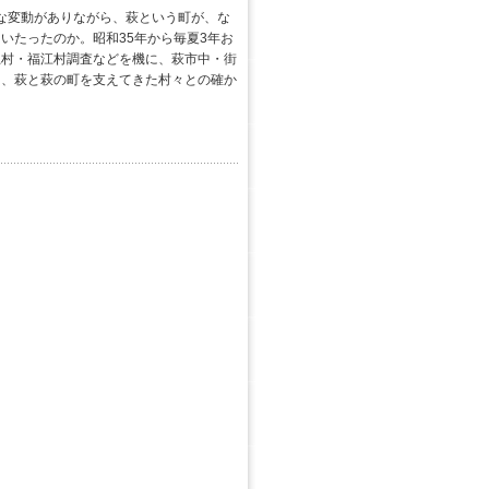
きな変動がありながら、萩という町が、な
いたったのか。昭和35年から毎夏3年お
上村・福江村調査などを機に、萩市中・街
り、萩と萩の町を支えてきた村々との確か