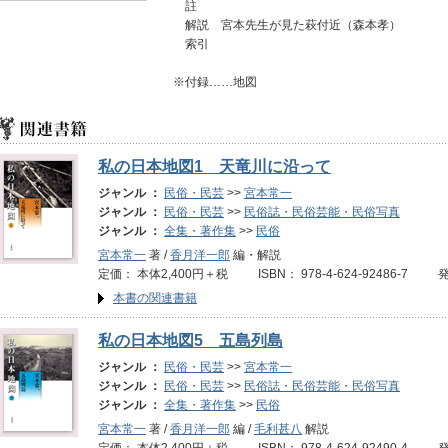
註
解説 宮本先生が見た萩付近（森本孝）
索引
※付録……地図
私の日本地図1 天竜川に沿って
ジャンル ：
民俗・民芸
>>
宮本常一
ジャンル ：
民俗・民芸
>>
民俗誌・民俗芸能・民俗写真
ジャンル ：
全集・著作集
>>
民俗
宮本常一
著 /
香月洋一郎
編・解説
定価： 本体2,400円＋税 ISBN： 978-4-624-92486-7 
本書の関連書籍
私の日本地図5 五島列島
ジャンル ：
民俗・民芸
>>
宮本常一
ジャンル ：
民俗・民芸
>>
民俗誌・民俗芸能・民俗写真
ジャンル ：
全集・著作集
>>
民俗
宮本常一
著 /
香月洋一郎
編 /
毛利甚八
解説