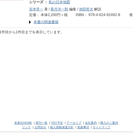
シリーズ ：
私の日本地図
宮本常一
著 /
香月洋一郎
編集 /
池田哲夫
解説
定価： 本体2,200円＋税 ISBN： 978-4-624-92492-8 
本書の関連書籍
1件目から1件目までを表示しています。
未來社HOME
|
新刊一覧
|
刊行予定
|
アーカイブ
|
会社案内
|
購入のご案内
リンク
|
お問合せ
|
個人情報保護方針
|
免責事項
|
サイトマップ