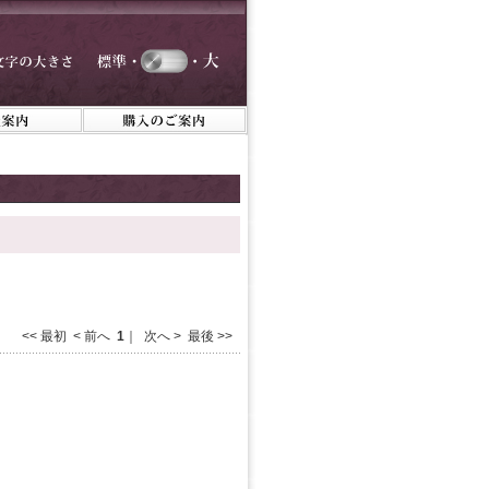
<< 最初 < 前へ
1
｜ 次へ > 最後 >>