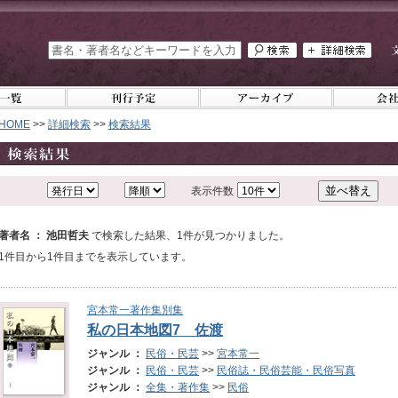
HOME
>>
詳細検索
>>
検索結果
表示件数
著者名 ： 池田哲夫
で検索した結果、1件が見つかりました。
1件目から1件目までを表示しています。
宮本常一著作集別集
私の日本地図7 佐渡
ジャンル ：
民俗・民芸
>>
宮本常一
ジャンル ：
民俗・民芸
>>
民俗誌・民俗芸能・民俗写真
ジャンル ：
全集・著作集
>>
民俗