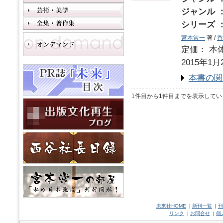
ジャンル 
シリーズ 
宮本常一
著 /
香
定価： 本体
2015年1月
本書の関
1件目から1件目までを表示してい
未來社HOME
|
新刊一覧
|
刊
リンク
|
お問合せ
|
個