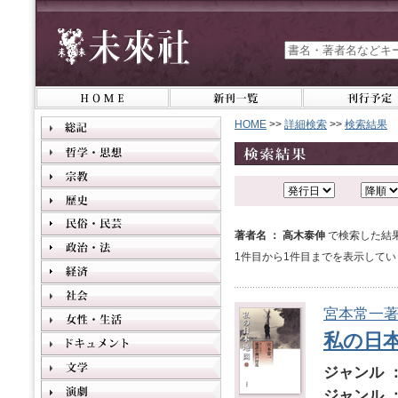
HOME
>>
詳細検索
>>
検索結果
著者名 ： 高木泰伸
で検索した結
1件目から1件目までを表示してい
宮本常一
私の日本
ジャンル 
ジャンル 