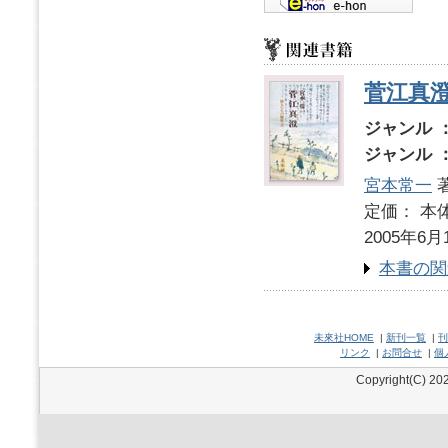
菅江真
ジャンル 
ジャンル 
宮本常一
定価： 本体
2005年6月
本書の関
未來社HOME
|
新刊一覧
|
刊
リンク
|
お問合せ
|
個
Copyright(C) 202