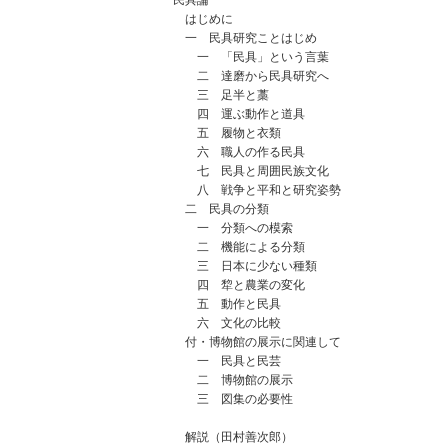
民具論
はじめに
一 民具研究ことはじめ
一 「民具」という言葉
二 達磨から民具研究へ
三 足半と藁
四 運ぶ動作と道具
五 履物と衣類
六 職人の作る民具
七 民具と周囲民族文化
八 戦争と平和と研究姿勢
二 民具の分類
一 分類への模索
二 機能による分類
三 日本に少ない種類
四 犂と農業の変化
五 動作と民具
六 文化の比較
付・博物館の展示に関連して
一 民具と民芸
二 博物館の展示
三 図集の必要性
解説（田村善次郎）