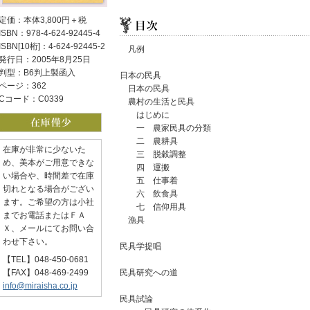
定価：本体3,800円＋税
ISBN：978-4-624-92445-4
ISBN[10桁]：4-624-92445-2
凡例
発行日：2005年8月25日
判型：B6判上製函入
日本の民具
ページ：362
日本の民具
Cコード：C0339
農村の生活と民具
はじめに
一 農家民具の分類
二 農耕具
在庫が非常に少ないた
三 脱穀調整
め、美本がご用意できな
四 運搬
い場合や、時間差で在庫
五 仕事着
切れとなる場合がござい
六 飲食具
ます。ご希望の方は小社
七 信仰用具
までお電話またはＦＡ
漁具
Ｘ、メールにてお問い合
わせ下さい。
民具学提唱
【TEL】048-450-0681
【FAX】048-469-2499
民具研究への道
info@miraisha.co.jp
民具試論