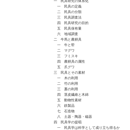
一 民具研究の体系化
一 民具の定義
二 民具の分類
三 民具調査法
四 民具研究の目的
五 民具保有量
六 地域調査
二 牛馬と農耕具
一 牛と犂
二 マグワ
三 フミスキ
四 農耕具の属性
五 爪グワ
三 民具とその素材
一 木の利用
二 竹の利用
三 藁の利用
四 茎皮繊維と木綿
五 動物性素材
六 鉄製品
七 石造物
八 土器・陶器・磁器
四 民具学の提唱
一 民具学は科学として成り立ち得るか