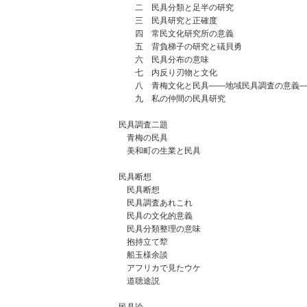
二 民具分類と足半の研究
三 民具研究と正確度
四 常民文化研究所の意義
五 背負梯子の研究と礒貝勇
六 民具分布の意味
七 内反り刃物と文化
八 青梅文化と民具――地域民具調査の意義―
九 私の仲間の民具研究
民具調査二題
青梅の民具
美和町の生業と民具
民具断想
民具断想
民具調査あれこれ
民具の文化的意義
民具分類整理の意味
抱持立て犂
船玉様余談
アフリカで見たウケ
道聴途説