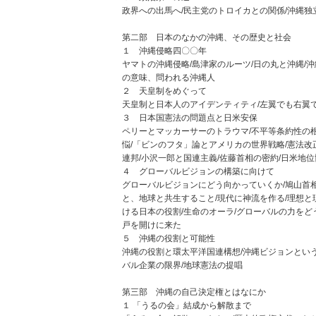
政界への出馬へ/民主党のトロイカとの関係/沖縄独
第二部 日本のなかの沖縄、その歴史と社会
１ 沖縄侵略四〇〇年
ヤマトの沖縄侵略/島津家のルーツ/日の丸と沖縄/
の意味、問われる沖縄人
２ 天皇制をめぐって
天皇制と日本人のアイデンティティ/左翼でも右翼
３ 日本国憲法の問題点と日米安保
ペリーとマッカーサーのトラウマ/不平等条約性の
悩/「ビンのフタ」論とアメリカの世界戦略/憲法改
連邦/小沢一郎と国連主義/佐藤首相の密約/日米地
４ グローバルビジョンの構築に向けて
グローバルビジョンにどう向かっていくか/鳩山首
と、地球と共生すること/現代に神流を作る/理想と
ける日本の役割/生命のオーラ/グローバルの力をど
戸を開けに来た
５ 沖縄の役割と可能性
沖縄の役割と環太平洋国連構想/沖縄ビジョンという
バル企業の限界/地球憲法の提唱
第三部 沖縄の自己決定権とはなにか
１ 「うるの会」結成から解散まで