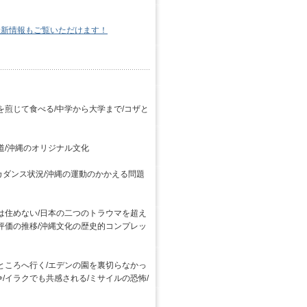
。
最新情報もご覧いただけます！
を煎じて食べる/中学から大学まで/コザと
道/沖縄のオリジナル文化
カダンス状況/沖縄の運動のかかえる問題
は住めない/日本の二つのトラウマを超え
評価の推移/沖縄文化の歴史的コンプレッ
ところへ行く/エデンの園を裏切らなかっ
/イラクでも共感される/ミサイルの恐怖/