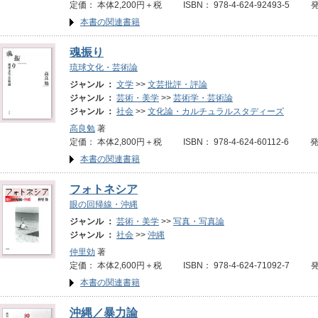
定価： 本体2,200円＋税 ISBN： 978-4-624-92493-5 
本書の関連書籍
魂振り
琉球文化・芸術論
ジャンル ：
文学
>>
文芸批評・評論
ジャンル ：
芸術・美学
>>
芸術学・芸術論
ジャンル ：
社会
>>
文化論・カルチュラルスタディーズ
高良勉
著
定価： 本体2,800円＋税 ISBN： 978-4-624-60112-6 
本書の関連書籍
フォトネシア
眼の回帰線・沖縄
ジャンル ：
芸術・美学
>>
写真・写真論
ジャンル ：
社会
>>
沖縄
仲里効
著
定価： 本体2,600円＋税 ISBN： 978-4-624-71092-7 
本書の関連書籍
沖縄／暴力論