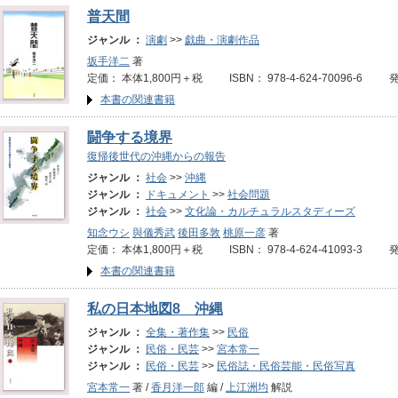
普天間
ジャンル ：
演劇
>>
戯曲・演劇作品
坂手洋二
著
定価： 本体1,800円＋税 ISBN： 978-4-624-70096-6 
本書の関連書籍
闘争する境界
復帰後世代の沖縄からの報告
ジャンル ：
社会
>>
沖縄
ジャンル ：
ドキュメント
>>
社会問題
ジャンル ：
社会
>>
文化論・カルチュラルスタディーズ
知念ウシ
與儀秀武
後田多敦
桃原一彦
著
定価： 本体1,800円＋税 ISBN： 978-4-624-41093-3 
本書の関連書籍
私の日本地図8 沖縄
ジャンル ：
全集・著作集
>>
民俗
ジャンル ：
民俗・民芸
>>
宮本常一
ジャンル ：
民俗・民芸
>>
民俗誌・民俗芸能・民俗写真
宮本常一
著 /
香月洋一郎
編 /
上江洲均
解説