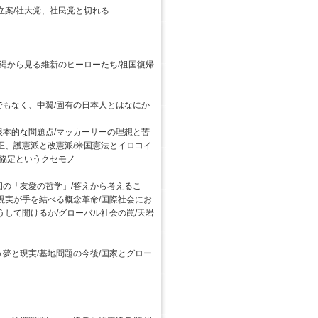
立案/社大党、社民党と切れる
沖縄から見る維新のヒーローたち/祖国復帰
でもなく、中翼/固有の日本人とはなにか
根本的な問題点/マッカーサーの理想と苦
正、護憲派と改憲派/米国憲法とイロコイ
位協定というクセモノ
相の「友愛の哲学」/答えから考えるこ
現実が手を結べる概念革命/国際社会にお
うして開けるか/グローバル社会の罠/天岩
夢と現実/基地問題の今後/国家とグロー