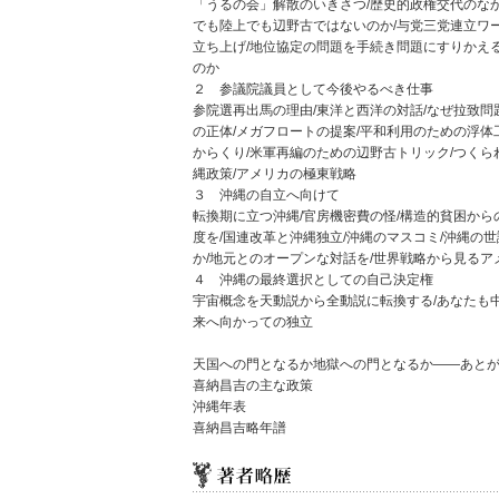
「うるの会」解散のいきさつ/歴史的政権交代のなか
でも陸上でも辺野古ではないのか/与党三党連立ワ
立ち上げ/地位協定の問題を手続き問題にすりかえ
のか
２ 参議院議員として今後やるべき仕事
参院選再出馬の理由/東洋と西洋の対話/なぜ拉致問
の正体/メガフロートの提案/平和利用のための浮体
からくり/米軍再編のための辺野古トリック/つくら
縄政策/アメリカの極東戦略
３ 沖縄の自立へ向けて
転換期に立つ沖縄/官房機密費の怪/構造的貧困から
度を/国連改革と沖縄独立/沖縄のマスコミ/沖縄の
か/地元とのオープンな対話を/世界戦略から見るア
４ 沖縄の最終選択としての自己決定権
宇宙概念を天動説から全動説に転換する/あなたも中
来へ向かっての独立
天国への門となるか地獄への門となるか――あと
喜納昌吉の主な政策
沖縄年表
喜納昌吉略年譜