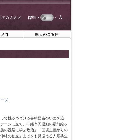
ィーズ
もって挑みつづける喜納昌吉のいまを追
ステージに立ち、沖縄市民運動の最前線を
民族の祝祭に学ぶ政治」「国境主義からの
「沖縄の独立」までをも見据える人類共生