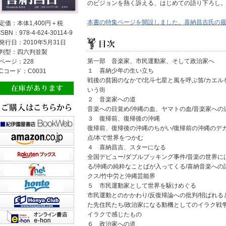
のビジョンを熱く訴える、はじめての語り下ろし
本書の特集ページを開設しました。喜納昌吉氏の
定価：本体1,400円＋税
ISBN：978-4-624-30114-9
発行日：2010年5月31日
判型：四六判並製
第一部 音楽家、市民運動家、そして政治家へ
ページ：228
１ 喜納少年の生い立ち
Cコード：C0031
戦後の貧困のなかで/北斗七星と風を呼ぶ笛/カエル
いう街
２ 音楽家への道
音楽への目覚め/沖縄の血、ヤマトの血/音楽家への
３ 復帰前、復帰後の沖縄
復帰前、復帰後の沖縄のちがい/復帰前の沖縄のデ
点/本で世界をつかむ
４ 喜納昌吉、スターになる
全国デビュー/ダブルブッキング事件/音楽の世界に
る/沖縄の純粋なことばが入ってくる/喜納音楽への
クス/竹中労と沖縄芸能界
５ 市民運動家として世界を駆けめぐる
市民運動とのかかわり/反復帰論への批判/招ばれる
た先住民たち/政治家になる動機としてのイラク戦争
イラクで感じたもの
６ 政治家への道