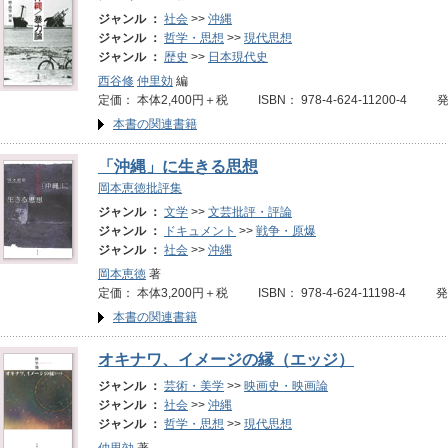
ジャンル ：
社会
>>
沖縄
ジャンル ：
哲学・思想
>>
現代思想
ジャンル ：
歴史
>>
日本現代史
西谷修
仲里効
編
定価： 本体2,400円＋税 ISBN： 978-4-624-11200-4 
本書の関連書籍
「沖縄」に生きる思想
岡本恵徳批評集
ジャンル ：
文学
>>
文芸批評・評論
ジャンル ：
ドキュメント
>>
戦争・原爆
ジャンル ：
社会
>>
沖縄
岡本恵徳
著
定価： 本体3,200円＋税 ISBN： 978-4-624-11198-4 
本書の関連書籍
オキナワ、イメージの縁（エッジ）
ジャンル ：
芸術・美学
>>
映画史・映画論
ジャンル ：
社会
>>
沖縄
ジャンル ：
哲学・思想
>>
現代思想