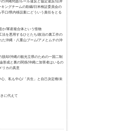
の沖縄問題/ルール違反と協定違反/沿岸
ーキングチームの欺瞞/日米検証委員会の
る手口/県内移設案にどういう責任をとる
題か/軍産複合体という怪物
工法を悪用するひとたち/政治の裏工作の
れた沖縄・八重山ブーム/アメとムチの沖
の脱却/沖縄の観光立県のための一国二制
世論形成と裏の関係/沖縄に加害者はいるの
メリカの真意
心、私も中心/「共生」と自己決定権/未
がきに代えて