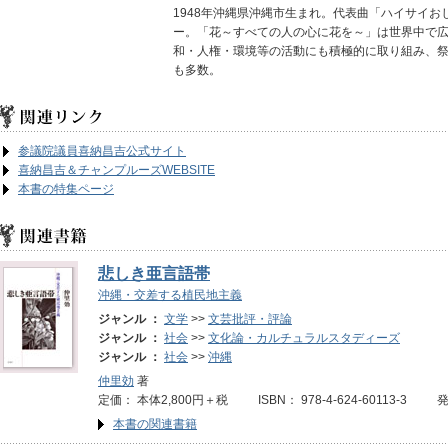
1948年沖縄県沖縄市生まれ。代表曲「ハイサイ
ー。「花～すべての人の心に花を～」は世界中で
和・人権・環境等の活動にも積極的に取り組み、
も多数。
参議院議員喜納昌吉公式サイト
喜納昌吉＆チャンプルーズWEBSITE
本書の特集ページ
悲しき亜言語帯
沖縄・交差する植民地主義
ジャンル ：
文学
>>
文芸批評・評論
ジャンル ：
社会
>>
文化論・カルチュラルスタディーズ
ジャンル ：
社会
>>
沖縄
仲里効
著
定価： 本体2,800円＋税 ISBN： 978-4-624-60113-3 
本書の関連書籍