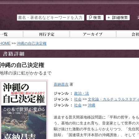
HOME
>>
沖縄の自己決定権
沖縄の自己決定権
地球の涙に虹がかかるまで
喜納昌吉
著
ジャンル ：
政治・法
ジャンル ：
社会
>>
文化論・カルチュラルスタデ
ジャンル ：
社会
>>
沖縄
迷走する普天間基地移設問題に「平和の哲学」を
う。基地の街に生まれ育ち、音楽家として世界の
駆け抜けた激動の半生をふりかえりつつ、「先住
脱却」「国連環太平洋本部の沖縄誘致」、そして