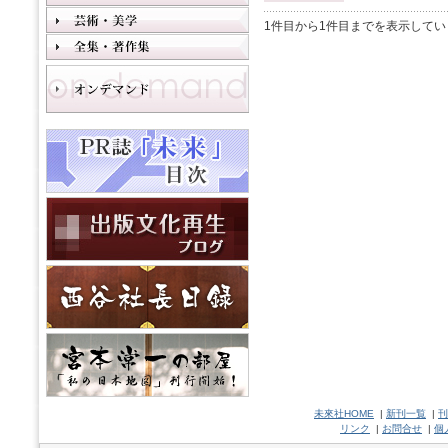
1件目から1件目までを表示してい
未來社HOME
|
新刊一覧
|
刊
リンク
|
お問合せ
|
個