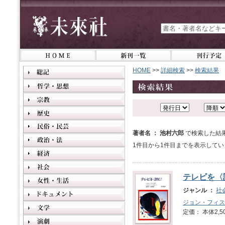
HOME
>>
詳細検索
>>
検索結果
著者名 ： 池村六郎
で検索した結
1件目から1件目までを表示してい
テレビを〈
ジャンル ：
社
ジョン・フィス
定価： 本体2,5