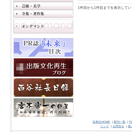
1件目から1件目までを表示してい
未來社HOME
|
新刊一覧
|
刊
リンク
|
お問合せ
|
個