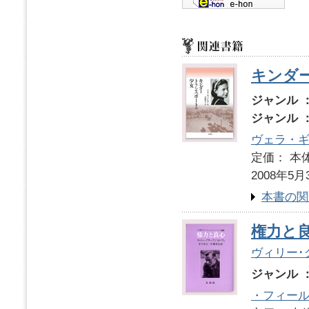
キンダ
ジャンル 
ジャンル 
ヴェラ・
定価： 本体
2008年5月
本書の関
権力と
ヴィリー･
ジャンル 
・フィー