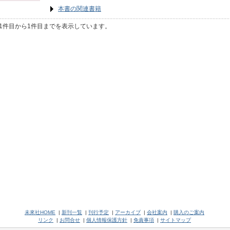
本書の関連書籍
1件目から1件目までを表示しています。
未來社HOME
|
新刊一覧
|
刊行予定
|
アーカイブ
|
会社案内
|
購入のご案内
リンク
|
お問合せ
|
個人情報保護方針
|
免責事項
|
サイトマップ