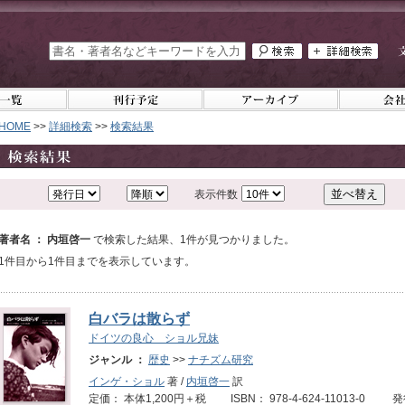
HOME
>>
詳細検索
>>
検索結果
表示件数
著者名 ： 内垣啓一
で検索した結果、1件が見つかりました。
1件目から1件目までを表示しています。
白バラは散らず
ドイツの良心 ショル兄妹
ジャンル ：
歴史
>>
ナチズム研究
インゲ・ショル
著 /
内垣啓一
訳
定価： 本体1,200円＋税 ISBN： 978-4-624-11013-0 発